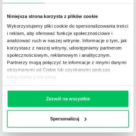
ZOBACZ NASZE SZKOLENIA:
Niniejsza strona korzysta z plików cookie
Szukasz szkoleń online? Realizujemy
Wykorzystujemy pliki cookie do spersonalizowania treści
zarówno pojedyncze interaktywne warsztaty
i reklam, aby oferować funkcje społecznościowe i
online, procesy kaskadowe. Korzystamy z
analizować ruch w naszej witrynie. Informacje o tym, jak
większości dostępnych technologii transmisji
korzystasz z naszej witryny, udostępniamy partnerom
video
społecznościowym, reklamowym i analitycznym.
Partnerzy mogą połączyć te informacje z innymi danymi
Sprawdź nasze
szkolenia online
:
otrzymanymi od Ciebie lub uzyskanymi podczas
korzystania z ich usług.
Team building online
Szkolenia ze sprzedaży online
Zezwól na wszystkie
Zapoznaj się również z:
szkolenia
menedżerskie
i
szkolenia rozwój osobisty
Spersonalizuj