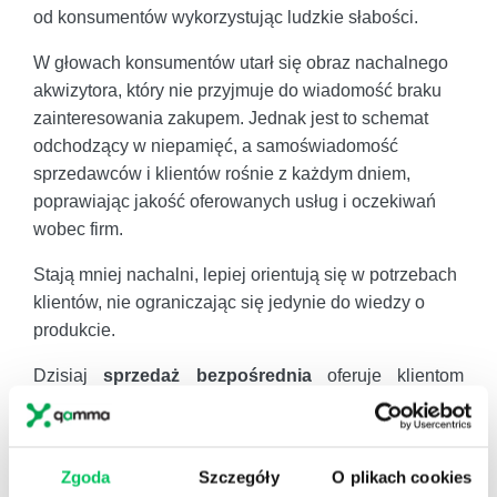
od konsumentów wykorzystując ludzkie słabości.
W głowach konsumentów utarł się obraz nachalnego
akwizytora, który nie przyjmuje do wiadomość braku
zainteresowania zakupem. Jednak jest to schemat
odchodzący w niepamięć, a samoświadomość
sprzedawców i klientów rośnie z każdym dniem,
poprawiając jakość oferowanych usług i oczekiwań
wobec firm.
Stają mniej nachalni, lepiej orientują się w potrzebach
klientów, nie ograniczając się jedynie do wiedzy o
produkcie.
Dzisiaj
sprzedaż bezpośrednia
oferuje klientom
jakość – tak produktów, jak i samych usług
prowadzących do ich nabycia. Jest szansą na wybicie
się dla młodych firm, zamierzających podbić rynek.
Zgoda
Szczegóły
O plikach cookies