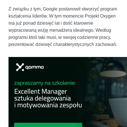
Z związku z tym, Google postanowił stworzyć program
kształcenia liderów. W tym momencie Projekt Oxygen
ma już ponad dziesięć lat i dość klarownie
wypracowaną wizję menadżera idealnego. Według
programu ktoś taki musi, w swojej codzienne pracy,
prezentować dziesięć charakterystycznych zachowań.