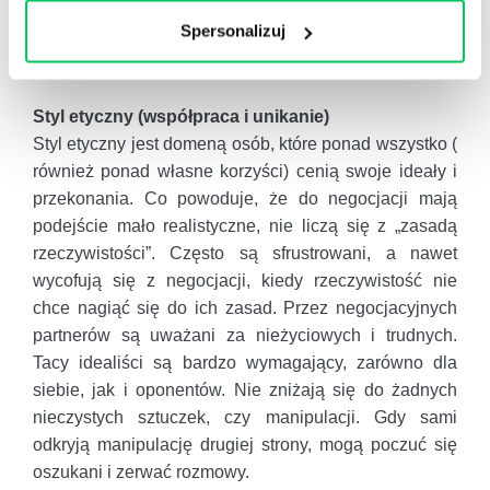
Do tego, chętnie manipulują drugą stroną.
Spersonalizuj
Jednocześnie są kreatywni, a do rozmów podchodzą
na luzie i z uśmiechem.
Styl etyczny (współpraca i unikanie)
Styl etyczny jest domeną osób, które ponad wszystko (
również ponad własne korzyści) cenią swoje ideały i
przekonania. Co powoduje, że do negocjacji mają
podejście mało realistyczne, nie liczą się z „zasadą
rzeczywistości”. Często są sfrustrowani, a nawet
wycofują się z negocjacji, kiedy rzeczywistość nie
chce nagiąć się do ich zasad. Przez negocjacyjnych
partnerów są uważani za nieżyciowych i trudnych.
Tacy idealiści są bardzo wymagający, zarówno dla
siebie, jak i oponentów. Nie zniżają się do żadnych
nieczystych sztuczek, czy manipulacji. Gdy sami
odkryją manipulację drugiej strony, mogą poczuć się
oszukani i zerwać rozmowy.