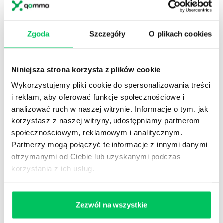
Osoby preferujące ten styl negocjacji charakteryzują
się bardzo drobiazgowym podejściem do rozmów.
Zgoda
Szczegóły
O plikach cookies
Opierają się na faktach, liczbach i statystykach. Są
uparte i nie sposób przekonać ich od odstąpienia,
choćby na milimetr, od swojego stanowiska. Nie lubią
Niniejsza strona korzysta z plików cookie
improwizacji i nie korzystają z niej podczas negocjacji.
Wykorzystujemy pliki cookie do spersonalizowania treści
Przez swoją analityczną i chłodną postawę mogą
i reklam, aby oferować funkcje społecznościowe i
odkryć nieścisłości i przekłamania pojawiające się u
analizować ruch w naszej witrynie. Informacje o tym, jak
drugiej strony. W związku z ich postawą, jakakolwiek
korzystasz z naszej witryny, udostępniamy partnerom
manipulacja nimi jest niezwykle trudnym zadaniem.
społecznościowym, reklamowym i analitycznym.
Styl elastyczno-agresywny (walka i elastyczność)
Partnerzy mogą połączyć te informacje z innymi danymi
Osoby używające w negocjacjach tego stylu są
otrzymanymi od Ciebie lub uzyskanymi podczas
korzystania z ich usług.
zazwyczaj odważne i przebojowe. Do końca
zachowują zimną krew. Wszelkie stresujące sytuacje
podczas negocjacji spływają po nich jak woda po
Zezwól na wszystkie
kaczce. Trzymają się swoich założeń. Forsują swoje
pomysły do skutku, nawet kiedy widzą ich słabe strony.