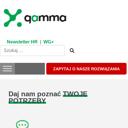
Skip
to
content
Newsletter HR
|
WG+
ZAPYTAJ O NASZE ROZWIĄZANIA
Daj nam poznać
TWOJE
POTRZEBY