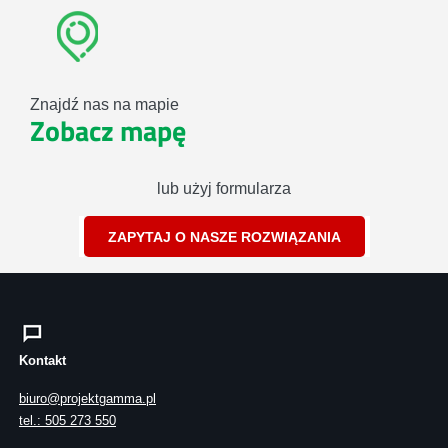
Znajdź nas na mapie
Zobacz mapę
lub użyj formularza
ZAPYTAJ O NASZE ROZWIĄZANIA
Kontakt
biuro@projektgamma.pl
tel.: 505 273 550