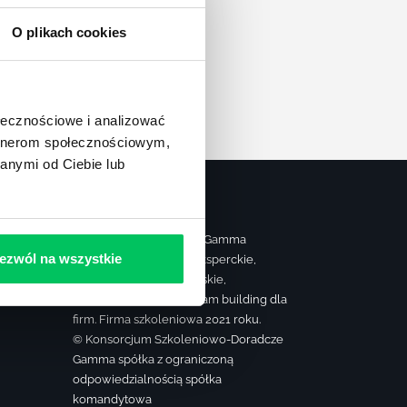
apę
O plikach cookies
ołecznościowe i analizować
artnerom społecznościowym,
anymi od Ciebie lub
Strona należy do grupy Gamma
ezwól na wszystkie
realizującej szkolenia eksperckie,
ą
sprzedażowe, managerskie,
farmaceutyczne oraz team building dla
firm. Firma szkoleniowa 2021 roku.
© Konsorcjum Szkoleniowo-Doradcze
Gamma spółka z ograniczoną
odpowiedzialnością spółka
komandytowa