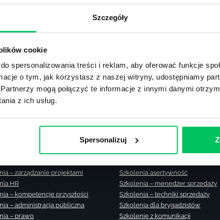
Zobacz m
Szczegóły
lub użyj formularza
 plików cookie
ZAPYTAJ O NASZE ROZWIĄZANIA
do spersonalizowania treści i reklam, aby oferować funkcje sp
ormacje o tym, jak korzystasz z naszej witryny, udostępniamy p
Partnerzy mogą połączyć te informacje z innymi danymi otrzym
nia z ich usług.
nia zamknięte
Szkolenia – zarządzanie zmianą
Spersonalizuj
Z
nia menedżerskie
Szkolenia – zarządzanie czasem
nia sprzedażowe
Szkolenie – zarządzanie sprzedaż
nia – efektywność osobista
Szkolenia dla kierowników
nia – zarządzanie projektami
Szkolenia asertywność
nia HR
Szkolenia – menedżer sprzedaży
nia – kompetencje przyszłości
Szkolenia – techniki sprzedaży
nia – administracja publiczna
Szkolenia dla brygadzistów
nia – prawo
Szkolenie z komunikacji