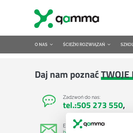
Skip
to
content
O NAS
ŚCIEŻKI ROZWIĄZAŃ
SZKO
Daj nam poznać
TWOJE 
Zadzwoń do nas:
tel.:505 273 550
,
E-mail:
biuro@projektgamma.pl