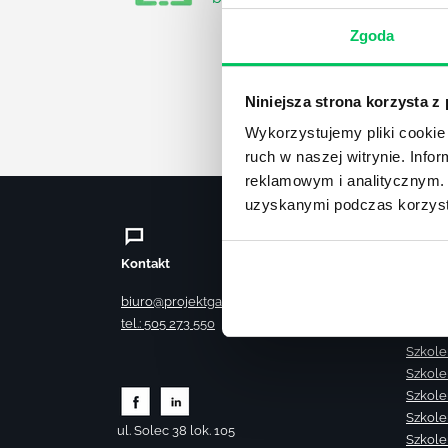
Zgoda
Niniejsza strona korzysta z
Wykorzystujemy pliki cookie 
ruch w naszej witrynie. Inf
reklamowym i analitycznym. 
uzyskanymi podczas korzysta
Kontakt
Szkole
Szkole
biuro@projektgamma.pl
Szkole
tel.: 505 273 550
Szkole
Szkole
Szkole
Szkole
Szkole
ul. Solec 38 lok. 105
Szkole