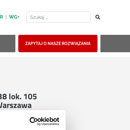
HR
|
WG+
ZAPYTAJ O NASZE ROZWIĄZANIA
 38 lok. 105
Warszawa
mapie