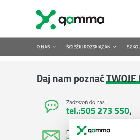
Skip
to
content
O NAS
ŚCIEŻKI ROZWIĄZAŃ
SZKO
Daj nam poznać
TWOJE 
Zadzwoń do nas:
tel.:505 273 550
,
E-mail:
biuro@projektgamma.pl