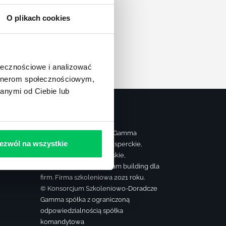
apę
O plikach cookies
ołecznościowe i analizować
artnerom społecznościowym,
anymi od Ciebie lub
Strona należy do grupy Gamma
ezwól na wszystkie
realizującej szkolenia eksperckie,
ą
sprzedażowe, managerskie,
farmaceutyczne oraz team building dla
firm. Firma szkoleniowa 2021 roku.
© Konsorcjum Szkoleniowo-Doradcze
Gamma spółka z ograniczoną
odpowiedzialnością spółka
komandytowa