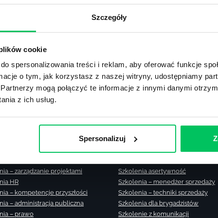
Zobacz m
Szczegóły
lub użyj formularza
 plików cookie
ZAPYTAJ O NASZE ROZWIĄZANIA
do spersonalizowania treści i reklam, aby oferować funkcje sp
ormacje o tym, jak korzystasz z naszej witryny, udostępniamy p
Partnerzy mogą połączyć te informacje z innymi danymi otrzym
nia z ich usług.
nia zamknięte
Szkolenia – zarządzanie zmianą
Spersonalizuj
Z
nia menedżerskie
Szkolenia – zarządzanie czasem
nia sprzedażowe
Szkolenie – zarządzanie sprzedaż
nia – efektywność osobista
Szkolenia dla kierowników
nia – zarządzanie projektami
Szkolenia asertywność
nia HR
Szkolenia – menedżer sprzedaży
nia – kompetencje przyszłości
Szkolenia – techniki sprzedaży
nia – administracja publiczna
Szkolenia dla brygadzistów
nia – prawo
Szkolenie z komunikacji