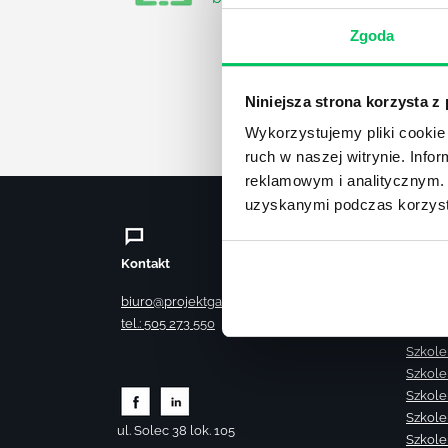
Zgoda
Niniejsza strona korzysta z
Wykorzystujemy pliki cookie 
ruch w naszej witrynie. Inf
reklamowym i analitycznym. 
uzyskanymi podczas korzysta
Kontakt
Szkole
Szkole
biuro@projektgamma.pl
Szkole
tel.: 505 273 550
Szkole
Szkole
Szkole
Szkole
Szkole
ul. Solec 38 lok. 105
Szkole