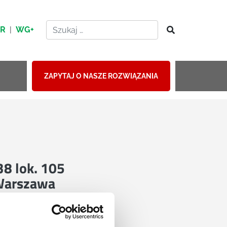
HR
|
WG+
ZAPYTAJ O NASZE ROZWIĄZANIA
 38 lok. 105
Warszawa
mapie