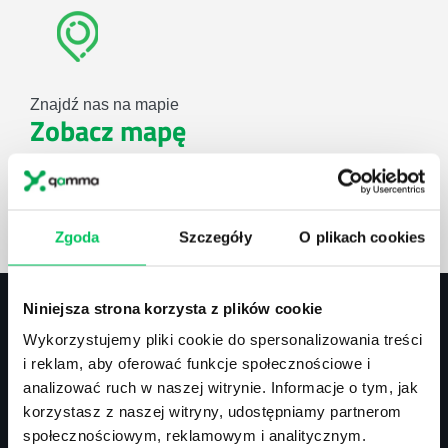
Znajdź nas na mapie
Zobacz mapę
lub użyj formularza
Zgoda
Szczegóły
O plikach cookies
ZAPYTAJ O NASZE ROZWIĄZANIA
Niniejsza strona korzysta z plików cookie
Wykorzystujemy pliki cookie do spersonalizowania treści
Kontakt
i reklam, aby oferować funkcje społecznościowe i
analizować ruch w naszej witrynie. Informacje o tym, jak
biuro@projektgamma.pl
korzystasz z naszej witryny, udostępniamy partnerom
tel.: 505 273 550
społecznościowym, reklamowym i analitycznym.