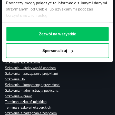
Partnerzy mogą połączyć te informacje z innymi danymi
otrzymanymi od Ciebie lub uzyskanymi podczas
korzystania z ich usług.
ul. Solec 38 lok. 105
00-394 Warszawa
NIP: 113-26-90-108
Zezwól na wszystkie
Spersonalizuj
Szkolenia zamknięte
Szkolenia menedżerskie
Szkolenia sprzedażowe
Szkolenia – efektywność osobista
Szkolenia – zarządzanie projektami
Szkolenia HR
Szkolenia – kompetencje przyszłości
Szkolenia – administracja publiczna
Szkolenia – prawo
Terminarz szkoleń miękkich
Terminarz szkoleń eksperckich
Szkolenie z zarządzania zespołem