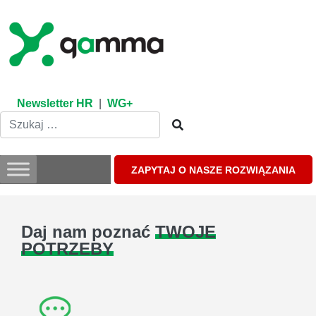
Skip
to
content
Newsletter HR
|
WG+
ZAPYTAJ O NASZE ROZWIĄZANIA
Daj nam poznać
TWOJE
POTRZEBY