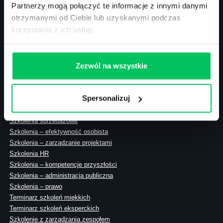
Partnerzy mogą połączyć te informacje z innymi danymi
otrzymanymi od Ciebie lub uzyskanymi podczas
korzystania z ich usług.
ul. Solec 38 lok. 105
00-394 Warszawa
NIP: 113-26-90-108
Zezwól na wszystkie
Spersonalizuj
Szkolenia zamknięte
Szkolenia menedżerskie
Szkolenia sprzedażowe
Szkolenia – efektywność osobista
Szkolenia – zarządzanie projektami
Szkolenia HR
Szkolenia – kompetencje przyszłości
Szkolenia – administracja publiczna
Szkolenia – prawo
Terminarz szkoleń miękkich
Terminarz szkoleń eksperckich
Szkolenie z zarządzania zespołem