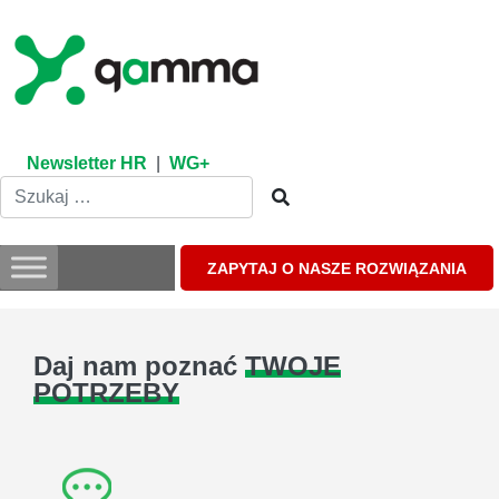
Skip
to
content
Newsletter HR
|
WG+
ZAPYTAJ O NASZE ROZWIĄZANIA
Daj nam poznać
TWOJE
POTRZEBY