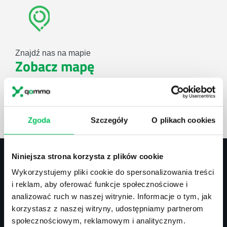
Znajdź nas na mapie
Zobacz mapę
lub użyj formularza
Zgoda
Szczegóły
O plikach cookies
ZAPYTAJ O NASZE ROZWIĄZANIA
Niniejsza strona korzysta z plików cookie
Wykorzystujemy pliki cookie do spersonalizowania treści
Kontakt
i reklam, aby oferować funkcje społecznościowe i
analizować ruch w naszej witrynie. Informacje o tym, jak
biuro@projektgamma.pl
korzystasz z naszej witryny, udostępniamy partnerom
tel.: 505 273 550
społecznościowym, reklamowym i analitycznym.