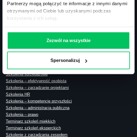
Partnerzy mogą połączyć te informacje z innymi danymi
otrzymanymi od Ciebie lub uzyskanymi podczas
korzystania z ich usług.
ul. Solec 38 lok. 105
00-394 Warszawa
NIP: 113-26-90-108
Zezwól na wszystkie
Spersonalizuj
Szkolenia zamknięte
Szkolenia menedżerskie
Szkolenia sprzedażowe
Szkolenia – efektywność osobista
Szkolenia – zarządzanie projektami
Szkolenia HR
Szkolenia – kompetencje przyszłości
Szkolenia – administracja publiczna
Szkolenia – prawo
Terminarz szkoleń miękkich
Terminarz szkoleń eksperckich
Szkolenie z zarządzania zespołem