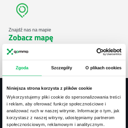
Znajdź nas na mapie
Zobacz mapę
lub użyj formularza
Zgoda
Szczegóły
O plikach cookies
ZAPYTAJ O NASZE ROZWIĄZANIA
Niniejsza strona korzysta z plików cookie
Wykorzystujemy pliki cookie do spersonalizowania treści
Kontakt
i reklam, aby oferować funkcje społecznościowe i
analizować ruch w naszej witrynie. Informacje o tym, jak
biuro@projektgamma.pl
korzystasz z naszej witryny, udostępniamy partnerom
tel.: 505 273 550
społecznościowym, reklamowym i analitycznym.