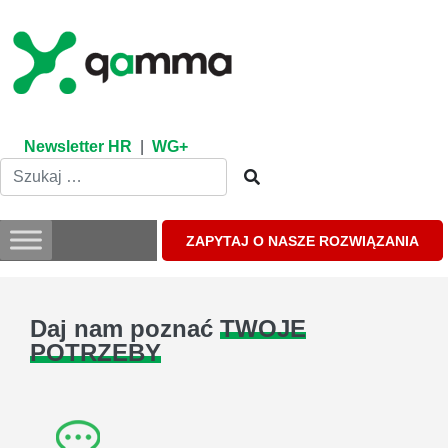
Skip
to
content
Newsletter HR
|
WG+
ZAPYTAJ O NASZE ROZWIĄZANIA
Daj nam poznać
TWOJE
POTRZEBY