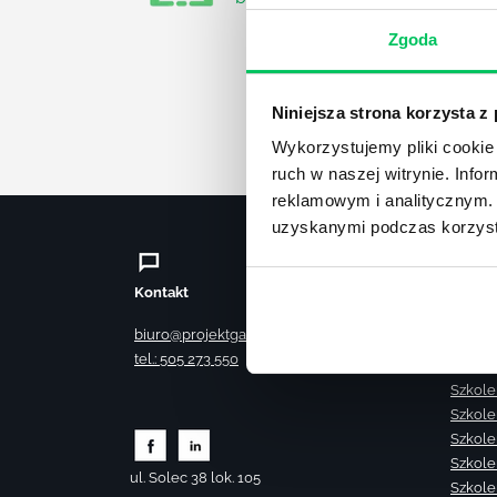
Zgoda
Niniejsza strona korzysta z
Wykorzystujemy pliki cookie 
ruch w naszej witrynie. Inf
reklamowym i analitycznym. 
uzyskanymi podczas korzysta
Kontakt
Szkole
Szkole
biuro@projektgamma.pl
Szkole
tel.: 505 273 550
Szkole
Szkole
Szkole
Szkole
Szkole
ul. Solec 38 lok. 105
Szkole