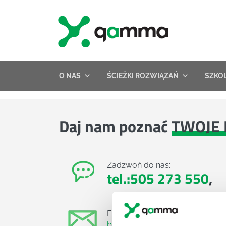
Skip
to
content
O NAS
ŚCIEŻKI ROZWIĄZAŃ
SZKO
Daj nam poznać
TWOJE 
Zadzwoń do nas:
tel.:505 273 550
,
E-mail:
biuro@projektgamma.pl