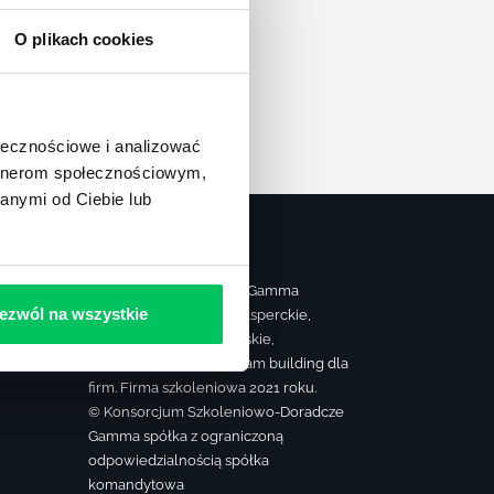
apę
O plikach cookies
ołecznościowe i analizować
artnerom społecznościowym,
anymi od Ciebie lub
Strona należy do grupy Gamma
ezwól na wszystkie
realizującej szkolenia eksperckie,
ą
sprzedażowe, managerskie,
farmaceutyczne oraz team building dla
firm. Firma szkoleniowa 2021 roku.
© Konsorcjum Szkoleniowo-Doradcze
Gamma spółka z ograniczoną
odpowiedzialnością spółka
komandytowa