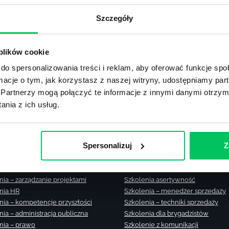
Zobacz m
Szczegóły
lub użyj formularza
 plików cookie
ZAPYTAJ O NASZE ROZWIĄZANIA
do spersonalizowania treści i reklam, aby oferować funkcje sp
ormacje o tym, jak korzystasz z naszej witryny, udostępniamy p
Partnerzy mogą połączyć te informacje z innymi danymi otrzym
nia z ich usług.
nia zamknięte
Szkolenia – zarządzanie zmianą
Spersonalizuj
Z
nia menedżerskie
Szkolenia – zarządzanie czasem
nia sprzedażowe
Szkolenie – zarządzanie sprzedaż
nia – efektywność osobista
Szkolenia dla kierowników
nia – zarządzanie projektami
Szkolenia asertywność
nia HR
Szkolenia – menedżer sprzedaży
nia – kompetencje przyszłości
Szkolenia – techniki sprzedaży
nia – administracja publiczna
Szkolenia dla brygadzistów
nia – prawo
Szkolenie z komunikacji