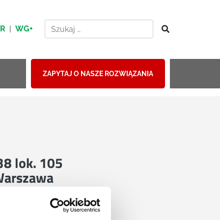
HR
|
WG+
ZAPYTAJ O NASZE ROZWIĄZANIA
 38 lok. 105
Warszawa
mapie