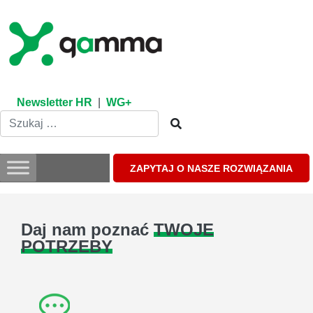
Skip
to
content
Newsletter HR
|
WG+
ZAPYTAJ O NASZE ROZWIĄZANIA
Daj nam poznać
TWOJE
POTRZEBY