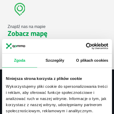
Znajdź nas na mapie
Zobacz mapę
lub użyj formularza
Zgoda
Szczegóły
O plikach cookies
ZAPYTAJ O NASZE ROZWIĄZANIA
Niniejsza strona korzysta z plików cookie
Wykorzystujemy pliki cookie do spersonalizowania treści
Kontakt
i reklam, aby oferować funkcje społecznościowe i
analizować ruch w naszej witrynie. Informacje o tym, jak
biuro@projektgamma.pl
korzystasz z naszej witryny, udostępniamy partnerom
tel.: 505 273 550
społecznościowym, reklamowym i analitycznym.