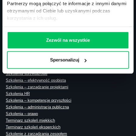
Partnerzy mogą połączyć te informacje z innymi danymi
otrzymanymi od Ciebie lub uzyskanymi podczas
korzystania z ich usług.
ul. Solec 38 lok. 105
00-394 Warszawa
NIP: 113-26-90-108
Zezwól na wszystkie
Spersonalizuj
Szkolenia zamknięte
Szkolenia menedżerskie
Szkolenia sprzedażowe
Szkolenia – efektywność osobista
Szkolenia – zarządzanie projektami
Szkolenia HR
Szkolenia – kompetencje przyszłości
Szkolenia – administracja publiczna
Szkolenia – prawo
Terminarz szkoleń miękkich
Terminarz szkoleń eksperckich
Szkolenie z zarządzania zespołem