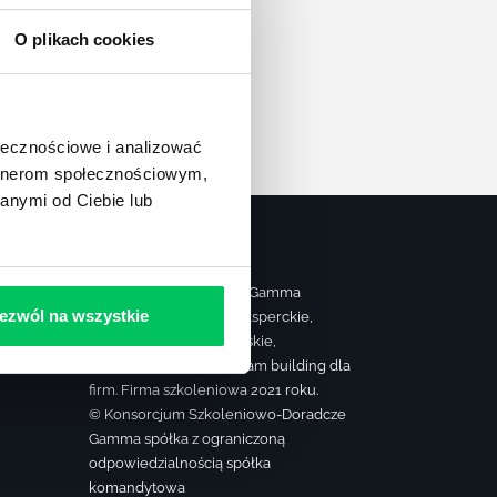
apę
O plikach cookies
ołecznościowe i analizować
artnerom społecznościowym,
anymi od Ciebie lub
Strona należy do grupy Gamma
ezwól na wszystkie
realizującej szkolenia eksperckie,
ą
sprzedażowe, managerskie,
farmaceutyczne oraz team building dla
firm. Firma szkoleniowa 2021 roku.
© Konsorcjum Szkoleniowo-Doradcze
Gamma spółka z ograniczoną
odpowiedzialnością spółka
komandytowa