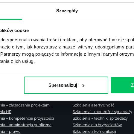
Zobacz m
Szczegóły
lub użyj formularza
 plików cookie
ZAPYTAJ O NASZE ROZWIĄZANIA
do spersonalizowania treści i reklam, aby oferować funkcje sp
ormacje o tym, jak korzystasz z naszej witryny, udostępniamy p
Partnerzy mogą połączyć te informacje z innymi danymi otrzym
nia z ich usług.
nia zamknięte
Szkolenia – zarządzanie zmianą
Spersonalizuj
Z
nia menedżerskie
Szkolenia – zarządzanie czasem
nia sprzedażowe
Szkolenie – zarządzanie sprzedaż
nia – efektywność osobista
Szkolenia dla kierowników
nia – zarządzanie projektami
Szkolenia asertywność
nia HR
Szkolenia – menedżer sprzedaży
nia – kompetencje przyszłości
Szkolenia – techniki sprzedaży
nia – administracja publiczna
Szkolenia dla brygadzistów
nia – prawo
Szkolenie z komunikacji