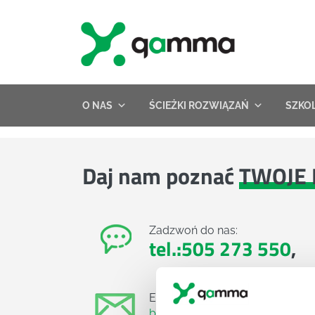
Skip
to
content
O NAS
ŚCIEŻKI ROZWIĄZAŃ
SZKO
Daj nam poznać
TWOJE 
Zadzwoń do nas:
tel.:505 273 550
,
E-mail:
biuro@projektgamma.pl