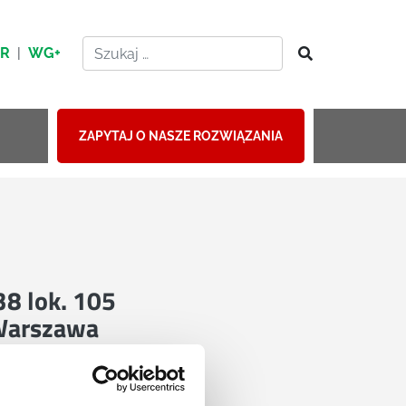
HR
|
WG+
ZAPYTAJ O NASZE ROZWIĄZANIA
 38 lok. 105
Warszawa
mapie