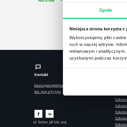
Zgoda
Niniejsza strona korzysta z
Wykorzystujemy pliki cookie 
ruch w naszej witrynie. Inf
reklamowym i analitycznym. 
uzyskanymi podczas korzysta
Kontakt
Szkole
Szkole
biuro@projektgamma.pl
Szkole
tel.: 505 273 550
Szkole
Szkole
Szkole
Szkole
Szkole
ul. Solec 38 lok. 105
Szkole