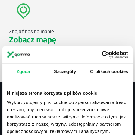
Znajdź nas na mapie
Zobacz mapę
lub użyj formularza
Zgoda
Szczegóły
O plikach cookies
ZAPYTAJ O NASZE ROZWIĄZANIA
Niniejsza strona korzysta z plików cookie
Wykorzystujemy pliki cookie do spersonalizowania treści
Kontakt
i reklam, aby oferować funkcje społecznościowe i
analizować ruch w naszej witrynie. Informacje o tym, jak
biuro@projektgamma.pl
korzystasz z naszej witryny, udostępniamy partnerom
tel.: 505 273 550
społecznościowym, reklamowym i analitycznym.