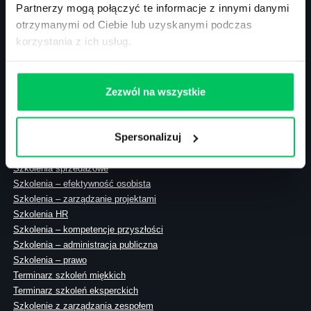
Partnerzy mogą połączyć te informacje z innymi danymi
otrzymanymi od Ciebie lub uzyskanymi podczas
korzystania z ich usług.
ul. Solec 38 lok. 105
00-394 Warszawa
NIP: 113-26-90-108
Zezwól na wszystkie
Spersonalizuj
Szkolenia zamknięte
Szkolenia menedżerskie
Szkolenia sprzedażowe
Szkolenia – efektywność osobista
Szkolenia – zarządzanie projektami
Szkolenia HR
Szkolenia – kompetencje przyszłości
Szkolenia – administracja publiczna
Szkolenia – prawo
Terminarz szkoleń miękkich
Terminarz szkoleń eksperckich
Szkolenie z zarządzania zespołem