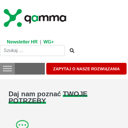
Skip
to
content
Newsletter HR
|
WG+
ZAPYTAJ O NASZE ROZWIĄZANIA
Daj nam poznać
TWOJE
POTRZEBY