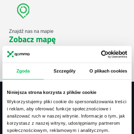
Znajdź nas na mapie
Zobacz mapę
lub użyj formularza
Zgoda
Szczegóły
O plikach cookies
ZAPYTAJ O NASZE ROZWIĄZANIA
Niniejsza strona korzysta z plików cookie
Wykorzystujemy pliki cookie do spersonalizowania treści
Kontakt
i reklam, aby oferować funkcje społecznościowe i
analizować ruch w naszej witrynie. Informacje o tym, jak
biuro@projektgamma.pl
korzystasz z naszej witryny, udostępniamy partnerom
tel.: 505 273 550
społecznościowym, reklamowym i analitycznym.