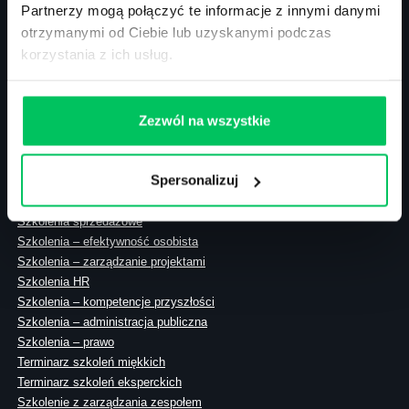
Partnerzy mogą połączyć te informacje z innymi danymi
otrzymanymi od Ciebie lub uzyskanymi podczas
korzystania z ich usług.
ul. Solec 38 lok. 105
00-394 Warszawa
NIP: 113-26-90-108
Zezwól na wszystkie
Spersonalizuj
Szkolenia zamknięte
Szkolenia menedżerskie
Szkolenia sprzedażowe
Szkolenia – efektywność osobista
Szkolenia – zarządzanie projektami
Szkolenia HR
Szkolenia – kompetencje przyszłości
Szkolenia – administracja publiczna
Szkolenia – prawo
Terminarz szkoleń miękkich
Terminarz szkoleń eksperckich
Szkolenie z zarządzania zespołem