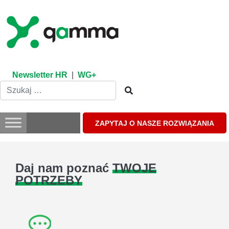
Skip
to
content
Newsletter HR
|
WG+
ZAPYTAJ O NASZE ROZWIĄZANIA
Daj nam poznać
TWOJE
POTRZEBY