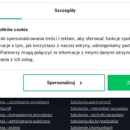
Zobacz m
Szczegóły
lub użyj formularza
 plików cookie
ZAPYTAJ O NASZE ROZWIĄZANIA
do spersonalizowania treści i reklam, aby oferować funkcje sp
ormacje o tym, jak korzystasz z naszej witryny, udostępniamy p
Partnerzy mogą połączyć te informacje z innymi danymi otrzym
nia z ich usług.
nia zamknięte
Szkolenia – zarządzanie zmianą
Spersonalizuj
Z
nia menedżerskie
Szkolenia – zarządzanie czasem
nia sprzedażowe
Szkolenie – zarządzanie sprzedaż
nia – efektywność osobista
Szkolenia dla kierowników
nia – zarządzanie projektami
Szkolenia asertywność
nia HR
Szkolenia – menedżer sprzedaży
nia – kompetencje przyszłości
Szkolenia – techniki sprzedaży
nia – administracja publiczna
Szkolenia dla brygadzistów
nia – prawo
Szkolenie z komunikacji