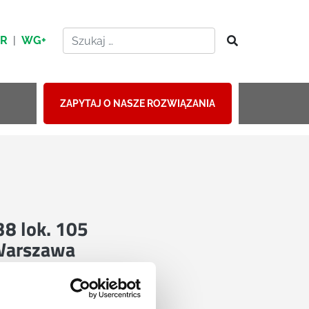
HR
|
WG+
ZAPYTAJ O NASZE ROZWIĄZANIA
 38 lok. 105
Warszawa
mapie