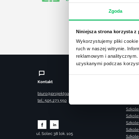
Zgoda
Niniejsza strona korzysta z
Wykorzystujemy pliki cookie 
ruch w naszej witrynie. Inf
reklamowym i analitycznym. 
uzyskanymi podczas korzysta
Kontakt
Szkole
Szkole
biuro@projektgamma.pl
Szkole
tel.: 505 273 550
Szkole
Szkole
Szkole
Szkole
Szkole
ul. Solec 38 lok. 105
Szkole