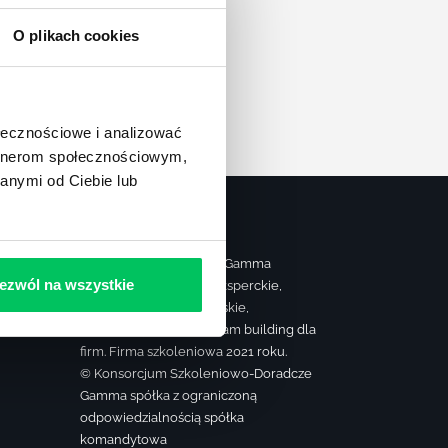
apę
O plikach cookies
ołecznościowe i analizować
artnerom społecznościowym,
anymi od Ciebie lub
Strona należy do grupy Gamma
ezwól na wszystkie
realizującej szkolenia eksperckie,
ą
sprzedażowe, managerskie,
farmaceutyczne oraz team building dla
firm. Firma szkoleniowa 2021 roku.
© Konsorcjum Szkoleniowo-Doradcze
Gamma spółka z ograniczoną
odpowiedzialnością spółka
komandytowa