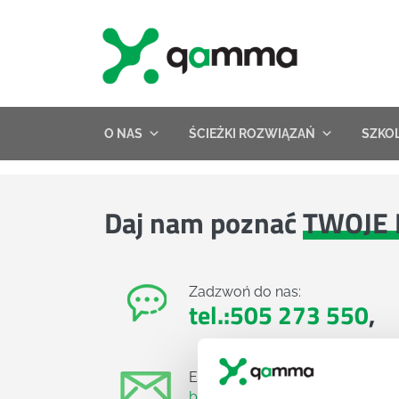
Skip
to
content
O NAS
ŚCIEŻKI ROZWIĄZAŃ
SZKO
Daj nam poznać
TWOJE 
Zadzwoń do nas:
tel.:505 273 550
,
E-mail:
biuro@projektgamma.pl