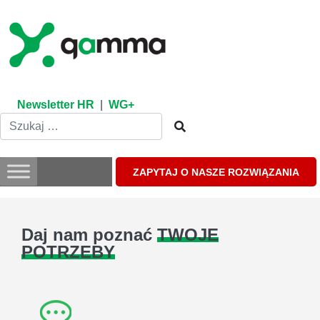
Skip
to
content
Newsletter HR
|
WG+
ZAPYTAJ O NASZE ROZWIĄZANIA
Daj nam poznać
TWOJE
POTRZEBY