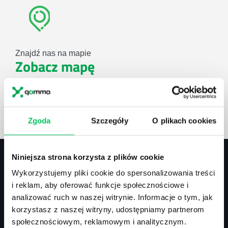
Znajdź nas na mapie
Zobacz mapę
lub użyj formularza
Zgoda
Szczegóły
O plikach cookies
ZAPYTAJ O NASZE ROZWIĄZANIA
Niniejsza strona korzysta z plików cookie
Wykorzystujemy pliki cookie do spersonalizowania treści
Kontakt
i reklam, aby oferować funkcje społecznościowe i
analizować ruch w naszej witrynie. Informacje o tym, jak
biuro@projektgamma.pl
korzystasz z naszej witryny, udostępniamy partnerom
tel.: 505 273 550
społecznościowym, reklamowym i analitycznym.