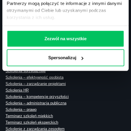
Partnerzy mogą połączyć te informacje z innymi danymi
otrzymanymi od Ciebie lub uzyskanymi podczas
korzystania z ich usług.
ul. Solec 38 lok. 105
00-394 Warszawa
NIP: 113-26-90-108
Zezwól na wszystkie
Spersonalizuj
Szkolenia zamknięte
Szkolenia menedżerskie
Szkolenia sprzedażowe
Szkolenia – efektywność osobista
Szkolenia – zarządzanie projektami
Szkolenia HR
Szkolenia – kompetencje przyszłości
Szkolenia – administracja publiczna
Szkolenia – prawo
Terminarz szkoleń miękkich
Terminarz szkoleń eksperckich
Szkolenie z zarządzania zespołem