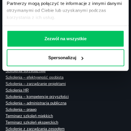
Partnerzy mogą połączyć te informacje z innymi danymi
otrzymanymi od Ciebie lub uzyskanymi podczas
korzystania z ich usług.
ul. Solec 38 lok. 105
00-394 Warszawa
NIP: 113-26-90-108
Zezwól na wszystkie
Spersonalizuj
Szkolenia zamknięte
Szkolenia menedżerskie
Szkolenia sprzedażowe
Szkolenia – efektywność osobista
Szkolenia – zarządzanie projektami
Szkolenia HR
Szkolenia – kompetencje przyszłości
Szkolenia – administracja publiczna
Szkolenia – prawo
Terminarz szkoleń miękkich
Terminarz szkoleń eksperckich
Szkolenie z zarządzania zespołem