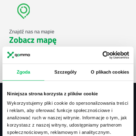
Znajdź nas na mapie
Zobacz mapę
lub użyj formularza
Zgoda
Szczegóły
O plikach cookies
ZAPYTAJ O NASZE ROZWIĄZANIA
Niniejsza strona korzysta z plików cookie
Wykorzystujemy pliki cookie do spersonalizowania treści
Kontakt
i reklam, aby oferować funkcje społecznościowe i
analizować ruch w naszej witrynie. Informacje o tym, jak
biuro@projektgamma.pl
korzystasz z naszej witryny, udostępniamy partnerom
tel.: 505 273 550
społecznościowym, reklamowym i analitycznym.