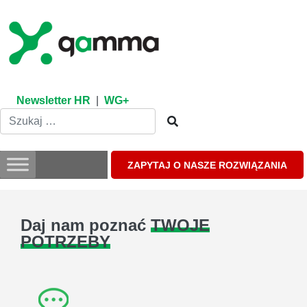
Skip
to
content
Newsletter HR
|
WG+
ZAPYTAJ O NASZE ROZWIĄZANIA
Daj nam poznać
TWOJE
POTRZEBY