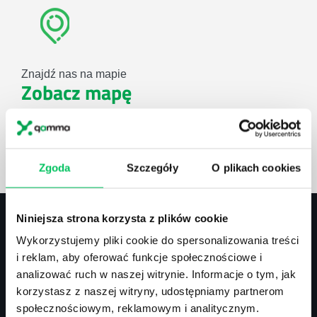
Znajdź nas na mapie
Zobacz mapę
lub użyj formularza
Zgoda
Szczegóły
O plikach cookies
ZAPYTAJ O NASZE ROZWIĄZANIA
Niniejsza strona korzysta z plików cookie
Wykorzystujemy pliki cookie do spersonalizowania treści
Kontakt
i reklam, aby oferować funkcje społecznościowe i
analizować ruch w naszej witrynie. Informacje o tym, jak
biuro@projektgamma.pl
korzystasz z naszej witryny, udostępniamy partnerom
tel.: 505 273 550
społecznościowym, reklamowym i analitycznym.