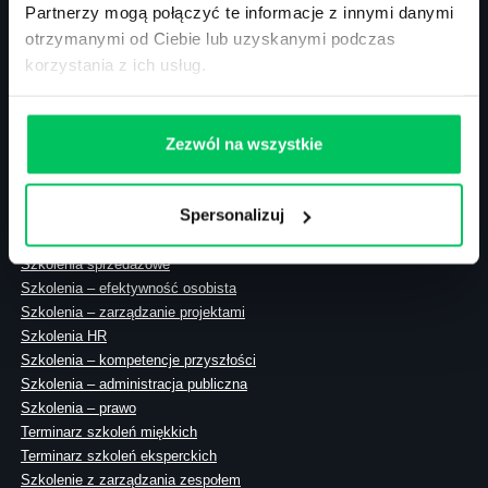
Partnerzy mogą połączyć te informacje z innymi danymi
otrzymanymi od Ciebie lub uzyskanymi podczas
korzystania z ich usług.
ul. Solec 38 lok. 105
00-394 Warszawa
NIP: 113-26-90-108
Zezwól na wszystkie
Spersonalizuj
Szkolenia zamknięte
Szkolenia menedżerskie
Szkolenia sprzedażowe
Szkolenia – efektywność osobista
Szkolenia – zarządzanie projektami
Szkolenia HR
Szkolenia – kompetencje przyszłości
Szkolenia – administracja publiczna
Szkolenia – prawo
Terminarz szkoleń miękkich
Terminarz szkoleń eksperckich
Szkolenie z zarządzania zespołem