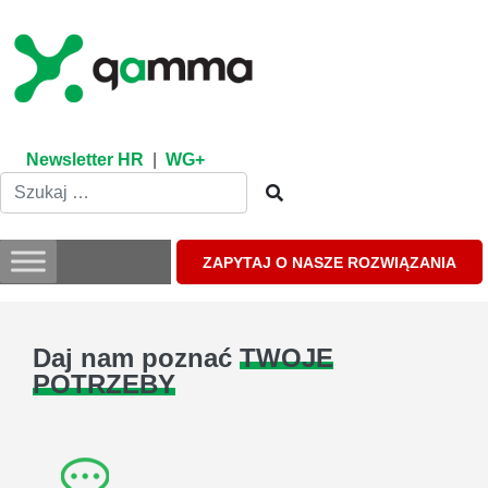
Skip
to
content
Newsletter HR
|
WG+
ZAPYTAJ O NASZE ROZWIĄZANIA
Daj nam poznać
TWOJE
POTRZEBY