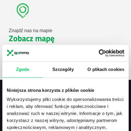
Znajdź nas na mapie
Zobacz mapę
lub użyj formularza
Zgoda
Szczegóły
O plikach cookies
ZAPYTAJ O NASZE ROZWIĄZANIA
Niniejsza strona korzysta z plików cookie
Wykorzystujemy pliki cookie do spersonalizowania treści
Kontakt
i reklam, aby oferować funkcje społecznościowe i
analizować ruch w naszej witrynie. Informacje o tym, jak
biuro@projektgamma.pl
korzystasz z naszej witryny, udostępniamy partnerom
tel.: 505 273 550
społecznościowym, reklamowym i analitycznym.