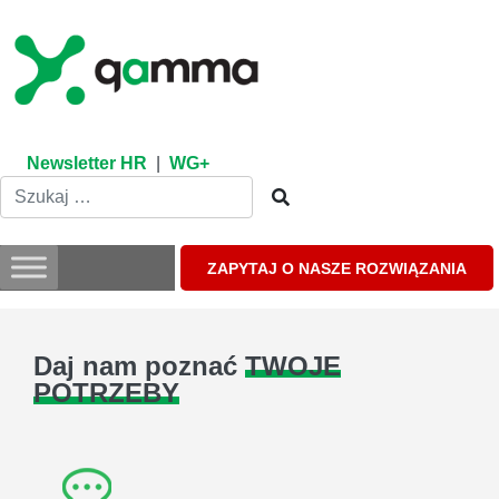
Skip
to
content
Newsletter HR
|
WG+
ZAPYTAJ O NASZE ROZWIĄZANIA
Daj nam poznać
TWOJE
POTRZEBY