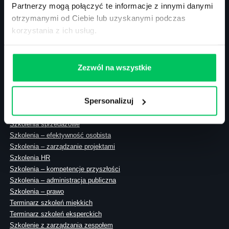
Partnerzy mogą połączyć te informacje z innymi danymi
otrzymanymi od Ciebie lub uzyskanymi podczas
korzystania z ich usług.
ul. Solec 38 lok. 105
00-394 Warszawa
NIP: 113-26-90-108
Zezwól na wszystkie
Spersonalizuj
Szkolenia zamknięte
Szkolenia menedżerskie
Szkolenia sprzedażowe
Szkolenia – efektywność osobista
Szkolenia – zarządzanie projektami
Szkolenia HR
Szkolenia – kompetencje przyszłości
Szkolenia – administracja publiczna
Szkolenia – prawo
Terminarz szkoleń miękkich
Terminarz szkoleń eksperckich
Szkolenie z zarządzania zespołem