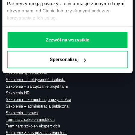
Partnerzy mogą połączyć te informacje z innymi danymi
otrzymanymi od Ciebie lub uzyskanymi podczas
korzystania z ich usług.
ul. Solec 38 lok. 105
00-394 Warszawa
NIP: 113-26-90-108
Zezwól na wszystkie
Spersonalizuj
Szkolenia zamknięte
Szkolenia menedżerskie
Szkolenia sprzedażowe
Szkolenia – efektywność osobista
Szkolenia – zarządzanie projektami
Szkolenia HR
Szkolenia – kompetencje przyszłości
Szkolenia – administracja publiczna
Szkolenia – prawo
Terminarz szkoleń miękkich
Terminarz szkoleń eksperckich
Szkolenie z zarządzania zespołem