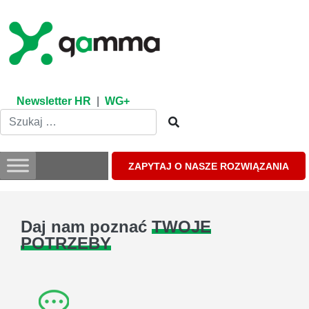
Skip
to
content
Newsletter HR
|
WG+
ZAPYTAJ O NASZE ROZWIĄZANIA
Daj nam poznać
TWOJE
POTRZEBY