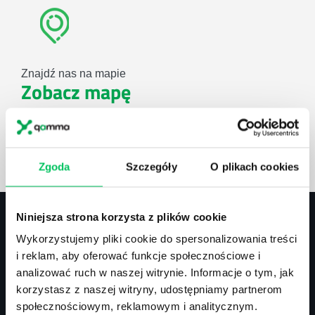
Znajdź nas na mapie
Zobacz mapę
lub użyj formularza
Zgoda
Szczegóły
O plikach cookies
ZAPYTAJ O NASZE ROZWIĄZANIA
Niniejsza strona korzysta z plików cookie
Wykorzystujemy pliki cookie do spersonalizowania treści
Kontakt
i reklam, aby oferować funkcje społecznościowe i
analizować ruch w naszej witrynie. Informacje o tym, jak
biuro@projektgamma.pl
korzystasz z naszej witryny, udostępniamy partnerom
tel.: 505 273 550
społecznościowym, reklamowym i analitycznym.