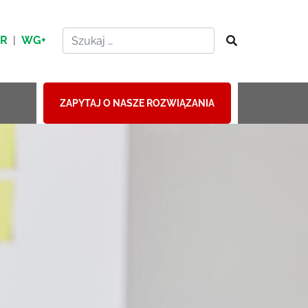
HR
|
WG+
ZAPYTAJ O NASZE ROZWIĄZANIA