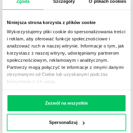
Zgoda
Szczegóły
O plikach cookies
Odbiorcy
Usługa skierowana jest do kadry zarządzającej oraz
Niniejsza strona korzysta z plików cookie
menedżerów działów HR, odpowiedzialnych za
kształtowanie i wdrażanie kompleksowych rozwiązań
Wykorzystujemy pliki cookie do spersonalizowania treści
w zakresie zarządzania efektywnością pracowników.
i reklam, aby oferować funkcje społecznościowe i
analizować ruch w naszej witrynie. Informacje o tym, jak
Oczekiwane korzyści dla firm:
korzystasz z naszej witryny, udostępniamy partnerom
społecznościowym, reklamowym i analitycznym.
Systematyczna weryfikacja potencjału
kompetencyjnego pracowników.
Partnerzy mogą połączyć te informacje z innymi danymi
otrzymanymi od Ciebie lub uzyskanymi podczas
Precyzyjna ocena poziomu realizacji
korzystania z ich usług.
indywidualnych i zespołowych celów.
Połączenie programu z innymi procesami polityki
personalnej (w tym: premie, działania rozwojowe,
Zezwól na wszystkie
ścieżki kariery, employee experience).
Kolejne kroki:
Spersonalizuj
Zadzwoń lub wypełnij formularz.