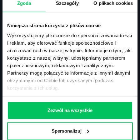
Zgoda
Szczegóły
O plikach cookies
ul. Solec 38 lok. 105
Niniejsza strona korzysta z plików cookie
00-394 Warszawa
Wykorzystujemy pliki cookie do spersonalizowania treści
NIP: 113-26-90-108
i reklam, aby oferować funkcje społecznościowe i
analizować ruch w naszej witrynie. Informacje o tym, jak
korzystasz z naszej witryny, udostępniamy partnerom
Szkolenia zamknięte
społecznościowym, reklamowym i analitycznym.
Szkolenia menedżerskie
Partnerzy mogą połączyć te informacje z innymi danymi
Szkolenia sprzedażowe
otrzymanymi od Ciebie lub uzyskanymi podczas
Szkolenia – efektywność osobista
korzystania z ich usług.
Szkolenia – zarządzanie projektami
Szkolenia HR
Szkolenia – kompetencje przyszłości
Szkolenia – administracja publiczna
Zezwól na wszystkie
Szkolenia – prawo
Terminarz szkoleń miękkich
Terminarz szkoleń eksperckich
Spersonalizuj
Szkolenie z zarządzania zespołem