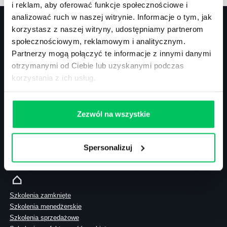
i reklam, aby oferować funkcje społecznościowe i
analizować ruch w naszej witrynie. Informacje o tym, jak
korzystasz z naszej witryny, udostępniamy partnerom
społecznościowym, reklamowym i analitycznym.
Kontakt
Partnerzy mogą połączyć te informacje z innymi danymi
otrzymanymi od Ciebie lub uzyskanymi podczas
biuro@projektgamma.pl
korzystania z ich usług.
tel.: 505 273 550
Zezwól na wszystkie
ul. Solec 38 lok. 105
00-394 Warszawa
Spersonalizuj
NIP: 113-26-90-108
Szkolenia zamknięte
Szkolenia menedżerskie
Szkolenia sprzedażowe