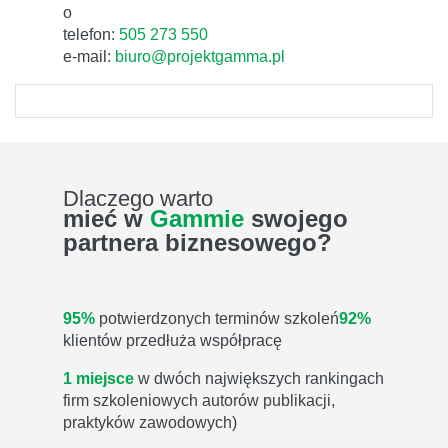
o
telefon:
505 273 550
e-mail:
biuro@projektgamma.pl
Dlaczego warto
mieć w
Gammie
swojego
partnera biznesowego?
95%
potwierdzonych terminów szkoleń
92%
klientów przedłuża współpracę
1 miejsce
w dwóch największych rankingach
firm szkoleniowych autorów publikacji,
praktyków zawodowych)