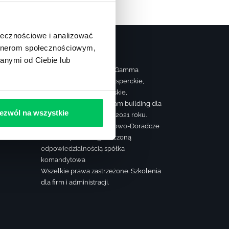
ołecznościowe i analizować
artnerom społecznościowym,
anymi od Ciebie lub
Strona należy do grupy Gamma
realizującej szkolenia eksperckie,
ą
sprzedażowe, managerskie,
farmaceutyczne oraz team building dla
ezwól na wszystkie
firm. Firma szkoleniowa 2021 roku.
© Konsorcjum Szkoleniowo-Doradcze
Gamma spółka z ograniczoną
odpowiedzialnością spółka
komandytowa
Wszelkie prawa zastrzeżone. Szkolenia
dla firm i administracji.