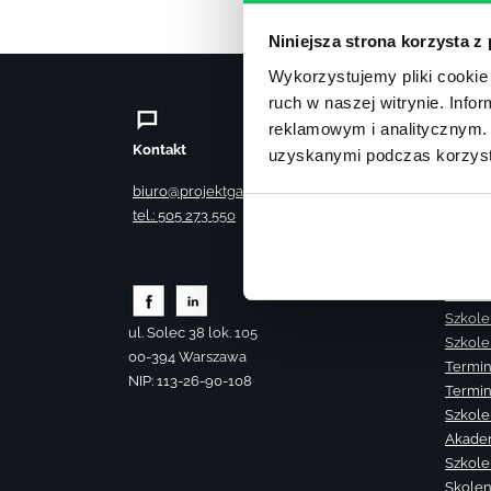
Niniejsza strona korzysta z
Wykorzystujemy pliki cookie 
ruch w naszej witrynie. Inf
reklamowym i analitycznym. 
Kontakt
Szkole
uzyskanymi podczas korzysta
Szkole
biuro@projektgamma.pl
Szkole
tel.: 505 273 550
Szkole
Szkole
Szkole
Szkole
Szkole
ul. Solec 38 lok. 105
Szkole
00-394 Warszawa
Termin
NIP: 113-26-90-108
Termin
Szkole
Akade
Szkole
Skolen