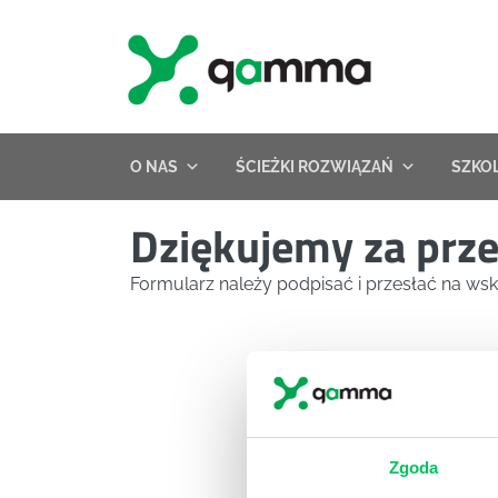
Skip
to
content
O NAS
ŚCIEŻKI ROZWIĄZAŃ
SZKO
Dziękujemy za prze
Formularz należy podpisać i przesłać na w
Zgoda