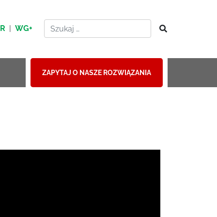
HR
|
WG+
ZAPYTAJ O NASZE ROZWIĄZANIA