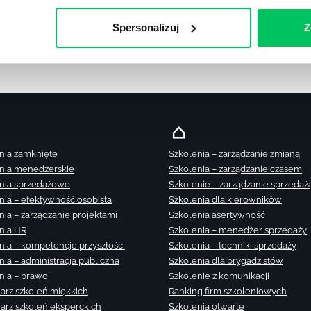
Spersonalizuj
Z
nia zamknięte
Szkolenia – zarządzanie zmianą
nia menedżerskie
Szkolenia – zarządzanie czasem
nia sprzedażowe
Szkolenie – zarządzanie sprzedaż
nia – efektywność osobista
Szkolenia dla kierowników
nia – zarządzanie projektami
Szkolenia asertywność
nia HR
Szkolenia – menedżer sprzedaży
nia – kompetencje przyszłości
Szkolenia – techniki sprzedaży
nia – administracja publiczna
Szkolenia dla brygadzistów
nia – prawo
Szkolenie z komunikacji
arz szkoleń miękkich
Ranking firm szkoleniowych
arz szkoleń eksperckich
Szkolenia otwarte