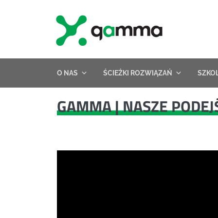
Skip
to
content
O NAS
ŚCIEŻKI ROZWIĄZAŃ
SZKO
GAMMA | NASZE PODEJ