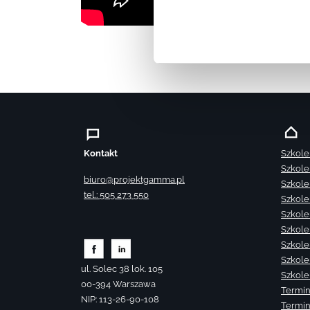
Kontakt
Szkole
Szkole
biuro@projektgamma.pl
Szkole
tel.: 505 273 550
Szkole
Szkole
Szkole
Szkole
Szkole
ul. Solec 38 lok. 105
Szkole
00-394 Warszawa
Termin
NIP: 113-26-90-108
Termin