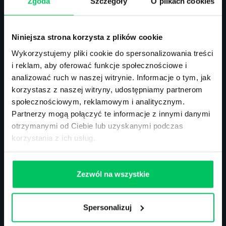
Zgoda
Szczegóły
O plikach cookies
ul. Solec 38 lok. 105
Niniejsza strona korzysta z plików cookie
00-394 Warszawa
NIP: 113-26-90-108
Wykorzystujemy pliki cookie do spersonalizowania treści
i reklam, aby oferować funkcje społecznościowe i
analizować ruch w naszej witrynie. Informacje o tym, jak
korzystasz z naszej witryny, udostępniamy partnerom
Szkolenia zamknięte
społecznościowym, reklamowym i analitycznym.
Szkolenia menedżerskie
Szkolenia sprzedażowe
Partnerzy mogą połączyć te informacje z innymi danymi
Szkolenia – efektywność osobista
otrzymanymi od Ciebie lub uzyskanymi podczas
Szkolenia – zarządzanie projektami
korzystania z ich usług.
Szkolenia HR
Szkolenia – kompetencje przyszłości
Szkolenia – administracja publiczna
Zezwól na wszystkie
Szkolenia – prawo
Terminarz szkoleń miękkich
Terminarz szkoleń eksperckich
Spersonalizuj
Szkolenie z zarządzania zespołem
Akademia menadżera