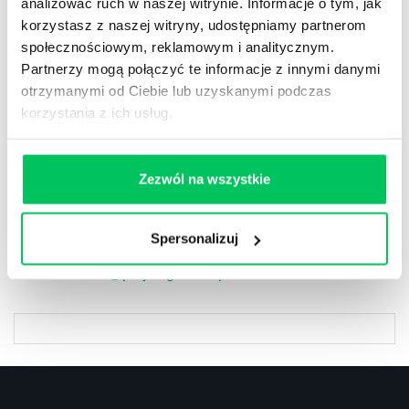
całe lata. Szkolenie zero poświęcone umiejętności
analizować ruch w naszej witrynie. Informacje o tym, jak
kształtowania nawyków pozwoli uzyskać wyższą
korzystasz z naszej witryny, udostępniamy partnerom
efektywność z kolejnych szkoleń.
społecznościowym, reklamowym i analitycznym.
Partnerzy mogą połączyć te informacje z innymi danymi
otrzymanymi od Ciebie lub uzyskanymi podczas
Zapraszamy do
korzystania z ich usług.
Konsultacji biznesowej
Jeśli potrzebny jest szybszy kontakt prosimy o
Zezwól na wszystkie
tel:. 505 273 550
Spersonalizuj
e-mail:
biuro@projektgamma.pl