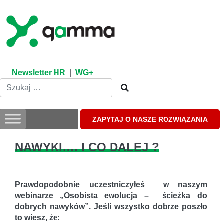
Skip
to
content
Newsletter HR
|
WG+
ZAPYTAJ O NASZE ROZWIĄZANIA
NAWYKI…. I CO DALEJ ?
Prawdopodobnie uczestniczyłeś w naszym
webinarze „Osobista ewolucja – ścieżka do
dobrych nawyków”. Jeśli wszystko dobrze poszło
to wiesz, że: