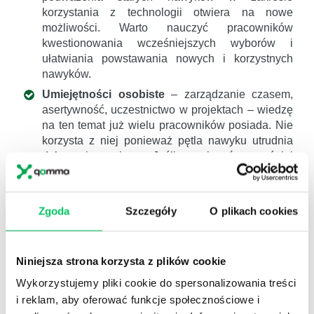
korzystania z technologii otwiera na nowe
możliwości. Warto nauczyć pracowników
kwestionowania wcześniejszych wyborów i
ułatwiania powstawania nowych i korzystnych
nawyków.
Umiejętności osobiste
– zarządzanie czasem,
asertywność, uczestnictwo w projektach – wiedzę
na ten temat już wielu pracowników posiada. Nie
korzysta z niej ponieważ pętla nawyku utrudnia
dokonanie zmiany. Jeśli powiązać wcześniej
zdobytą wiedzę z umiejętnością kształtowania
nowych nawyków to powstaje szansa na
zagospodarowanie wcześniej zdobytej wiedzy.
Zgoda
Szczegóły
O plikach cookies
Szkolenie zero
– szkolenie poprzedzające
pierwsze szkolenia zaplanowane dla danej grupy
pracowników. Zanim zaczną się uczyć nowych
Niniejsza strona korzysta z plików cookie
technik nauczmy ich …. tego jak się uczyć, jak
Wykorzystujemy pliki cookie do spersonalizowania treści
unikać pułapek tkwienia we wcześniejszych
wyborach powielanych jako dobre praktyki przez
i reklam, aby oferować funkcje społecznościowe i