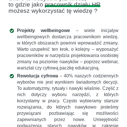
to gdzie jako
pracownik działu HR
możesz wykorzystać tę wiedzę ?
Projekty wellbeingowe
– wiele inicjatyw
wellbeingowych dostarcza pracownikom wiedzę,
w których obszarach powinni wprowadzić zmiany.
Warto uzupełnić ten krok, o kolejny – wyposażyć
pracowników w narzędzia projektowania osobistej
zmiany na poziomie nawyków – poprzez webinar,
warsztat czy cyfrową paczkę edukacyjną.
Rewolucja cyfrowa
– 40% naszych codziennych
wyborów nie jest wynikiem świadomych decyzji.
To automatyzmy, rytuały i nawyki właśnie. Część z
nich dotyczy wyboru narzędzi, z których
korzystamy w pracy. Często wybieramy starsze
rozwiązania, do których nawykowo jesteśmy
przywiązani pozbawiając się możliwości
zapewnianych przez nowe. Umiejętność
podważenia starych nawyków w zakresie