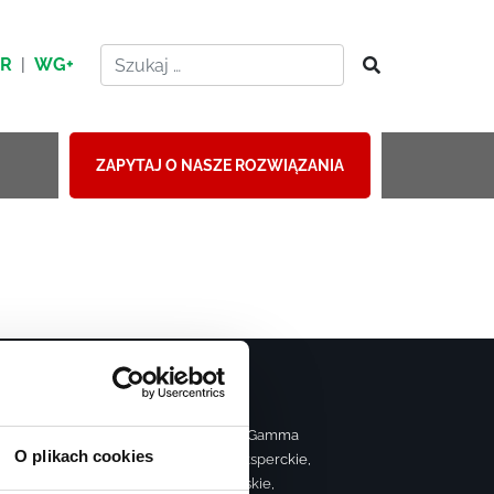
HR
|
WG+
ZAPYTAJ O NASZE ROZWIĄZANIA
Strona należy do grupy Gamma
O plikach cookies
realizującej szkolenia eksperckie,
ą
sprzedażowe, managerskie,