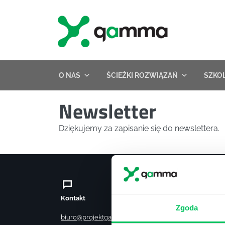
Skip
to
content
O NAS
ŚCIEŻKI ROZWIĄZAŃ
SZKO
Newsletter
Dziękujemy za zapisanie się do newslettera.
Kontakt
Szkole
Zgoda
Szkole
biuro@projektgamma.pl
Szkole