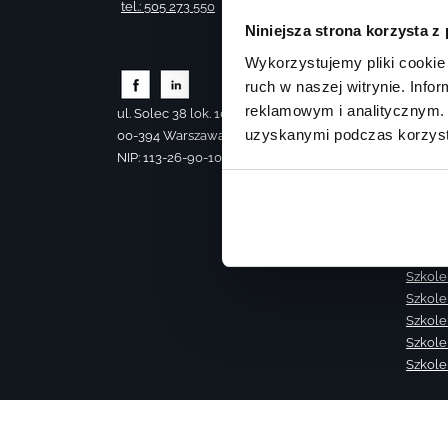
tel.: 505 273 550
Szkole
Niniejsza strona korzysta z
Szkole
Szkole
Wykorzystujemy pliki cookie 
Szkole
ruch w naszej witrynie. Inf
Szkole
reklamowym i analitycznym. 
ul. Solec 38 lok. 105
Szkole
uzyskanymi podczas korzysta
00-394 Warszawa
Termin
NIP: 113-26-90-108
Termin
Szkole
Akade
Szkole
Skolen
Szkole
Szkole
Szkolen
Szkole
Szkole