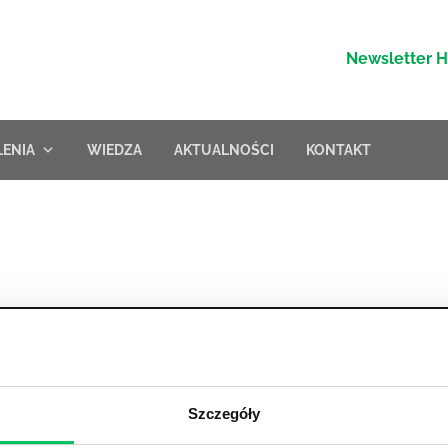
Newsletter 
LENIA
WIEDZA
AKTUALNOŚCI
KONTAKT
nia zamknięte
Szkolenia – zarządzanie zmianą
Szczegóły
nia menedżerskie
Szkolenia – zarządzanie czasem
nia sprzedażowe
Szkolenie – zarządzanie sprzedaż