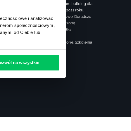
farmaceutyczne oraz team building dla
firm. Firma szkoleniowa 2021 roku.
© Konsorcjum Szkoleniowo-Doradcze
ołecznościowe i analizować
Gamma spółka z ograniczoną
artnerom społecznościowym,
odpowiedzialnością spółka
anymi od Ciebie lub
komandytowa
Wszelkie prawa zastrzeżone. Szkolenia
dla firm i administracji.
ezwól na wszystkie