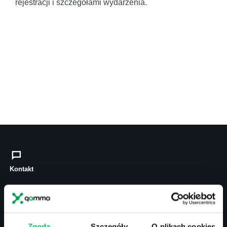
rejestracji i szczegółami wydarzenia.
Kontakt
biuro@projektgamma.pl
tel.: 505 273 550
Zgoda
Szczegóły
O plikach cookies