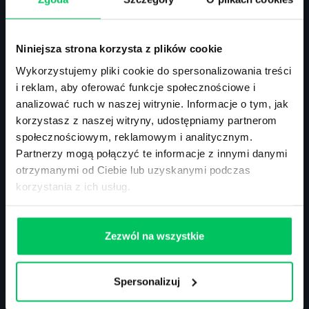
ul. Solec 38 lok. 105
Niniejsza strona korzysta z plików cookie
00-394 Warszawa
NIP: 113-26-90-108
Wykorzystujemy pliki cookie do spersonalizowania treści
i reklam, aby oferować funkcje społecznościowe i
analizować ruch w naszej witrynie. Informacje o tym, jak
Szkolenia zamknięte
korzystasz z naszej witryny, udostępniamy partnerom
Szkolenia menedżerskie
społecznościowym, reklamowym i analitycznym.
Szkolenia sprzedażowe
Partnerzy mogą połączyć te informacje z innymi danymi
Szkolenia – efektywność osobista
otrzymanymi od Ciebie lub uzyskanymi podczas
Szkolenia – zarządzanie projektami
korzystania z ich usług.
Szkolenia HR
Szkolenia – kompetencje przyszłości
Szkolenia – administracja publiczna
Zezwól na wszystkie
Szkolenia – prawo
Terminarz szkoleń miękkich
Terminarz szkoleń eksperckich
Spersonalizuj
Szkolenie z zarządzania zespołem
Akademia menadżera