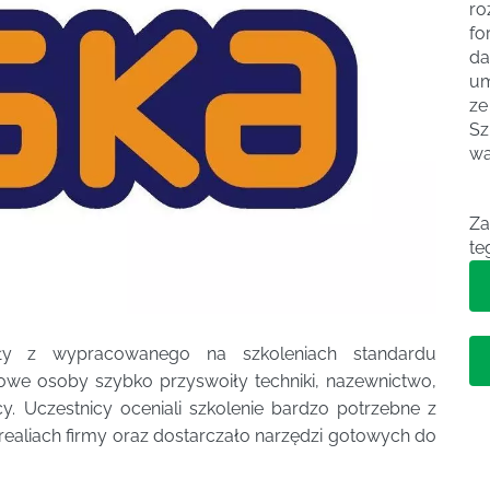
ro
fo
da
um
ze
Sz
wa
Za
te
ały z wypracowanego na szkoleniach standardu
we osoby szybko przyswoiły techniki, nazewnictwo,
cy. Uczestnicy oceniali szkolenie bardzo potrzebne z
liach firmy oraz dostarczało narzędzi gotowych do