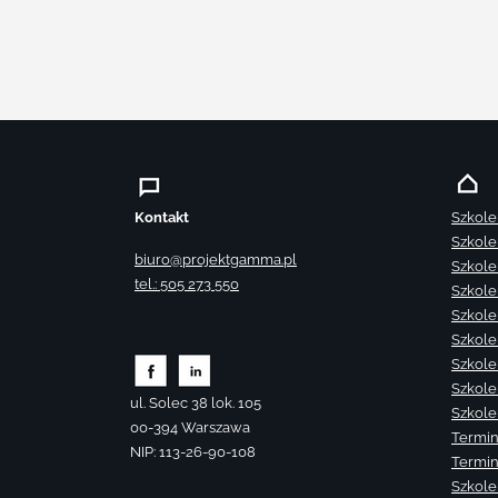
Kontakt
Szkole
Szkole
biuro@projektgamma.pl
Szkole
tel.: 505 273 550
Szkole
Szkole
Szkole
Szkole
Szkole
ul. Solec 38 lok. 105
Szkole
00-394 Warszawa
Termin
NIP: 113-26-90-108
Termin
Szkole