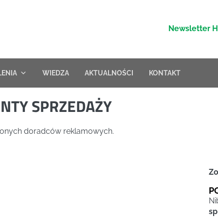
Newsletter 
LENIA
WIEDZA
AKTUALNOŚCI
KONTAKT
ENTY SPRZEDAŻY
nionych doradców reklamowych.
Zo
P
N
sp