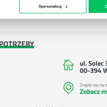
Spersonalizuj
Z
Referencje
Referencje
Administracja publiczna
Pełna lista referencyjn
POTRZEBY
ul. Solec
00-394 
Znajdź nas na 
Zobacz m