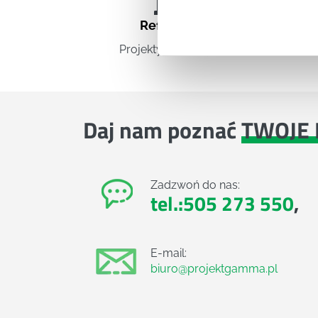
Referencje
Projekty komercyjne
Daj nam poznać
TWOJE 
Zadzwoń do nas:
tel.:505 273 550
,
E-mail:
biuro@projektgamma.pl