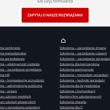
lub użyj formularza
ZAPYTAJ O NASZE ROZWIĄZANIA
nia zamknięte
Szkolenia – zarządzanie zmianą
nia menedżerskie
Szkolenia – zarządzanie czasem
nia sprzedażowe
Szkolenie – zarządzanie sprzedaż
nia – efektywność osobista
Szkolenia dla kierowników
nia – zarządzanie projektami
Szkolenia asertywność
nia HR
Szkolenia – menedżer sprzedaży
nia – kompetencje przyszłości
Szkolenia – techniki sprzedaży
nia – administracja publiczna
Szkolenia dla brygadzistów
nia – prawo
Szkolenie z komunikacji
arz szkoleń miękkich
Ranking firm szkoleniowych
arz szkoleń eksperckich
Szkolenia otwarte
nie z zarządzania zespołem
Szkolenia dla IT