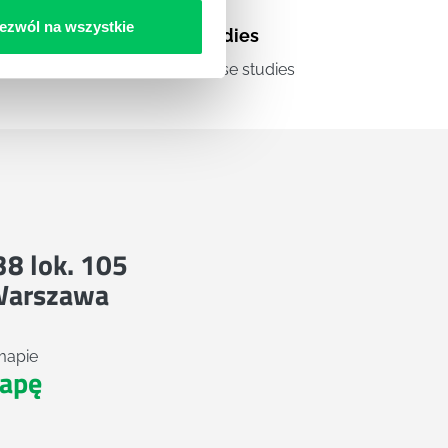
ezwól na wszystkie
Case studies
a
Zestawienie case studies
 38 lok. 105
Warszawa
mapie
apę