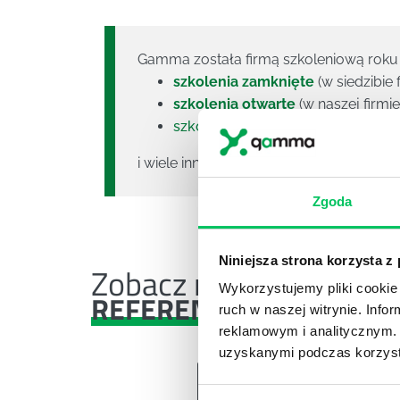
Gamma została firmą szkoleniową roku 
szkolenia zamknięte
(w siedzibie 
szkolenia otwarte
(w naszej firmie
szkolenia administracja
i wiele innych. Zapoznaj się z nimi. Zap
Zgoda
Niniejsza strona korzysta z
Zobacz nasze
Wykorzystujemy pliki cookie 
REFERENCJE I CASE STU
ruch w naszej witrynie. Inf
reklamowym i analitycznym. 
uzyskanymi podczas korzysta