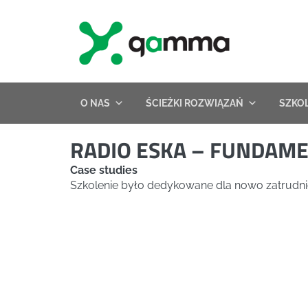
Skip
to
content
O NAS
ŚCIEŻKI ROZWIĄZAŃ
SZKO
RADIO ESKA – FUNDAM
Case studies
Szkolenie było dedykowane dla nowo zatrud