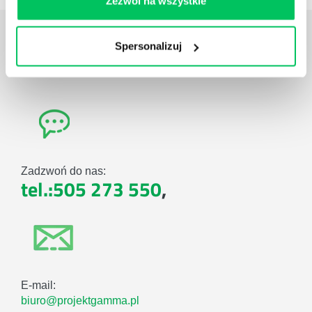
Zezwól na wszystkie
Daj nam poznać
TWOJE
Spersonalizuj
POTRZEBY
Zadzwoń do nas:
tel.:505 273 550
,
E-mail:
biuro@projektgamma.pl