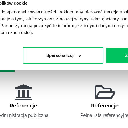
 plików cookie
 stosować postawę asertywną w życiu zawodowym i
do spersonalizowania treści i reklam, aby oferować funkcje sp
wność
,
szkolenie z komunikacji
,
szkolenia po
ormacje o tym, jak korzystasz z naszej witryny, udostępniamy p
Partnerzy mogą połączyć te informacje z innymi danymi otrzym
nia z ich usług.
Spersonalizuj
Z
DIES
Referencje
Referencje
Administracja publiczna
Pełna lista referencyjn