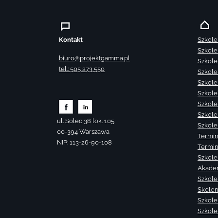
Kontakt
Szkole
Szkole
biuro@projektgamma.pl
Szkole
tel.: 505 273 550
Szkole
Szkole
Szkole
Szkole
Szkole
ul. Solec 38 lok. 105
Szkole
00-394 Warszawa
Termin
NIP: 113-26-90-108
Termin
Szkole
Akade
Szkole
Skolen
Szkole
Szkole