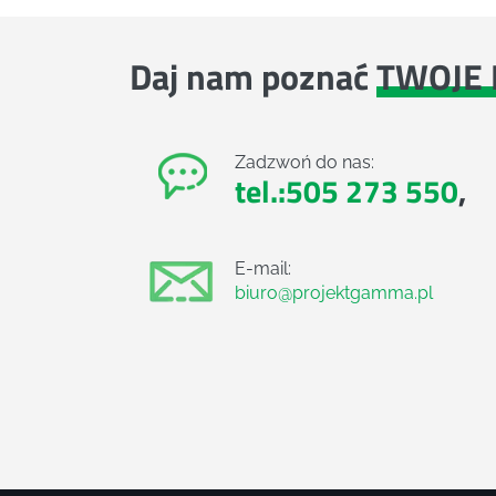
Daj nam poznać
TWOJE 
Zadzwoń do nas:
tel.:505 273 550
,
E-mail:
biuro@projektgamma.pl