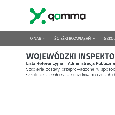
Skip
to
content
O NAS
ŚCIEŻKI ROZWIĄZAŃ
SZKO
WOJEWÓDZKI INSPEKTO
Lista Referencyjna – Administracja Publiczna
Szkolenia zostały przeprowadzone w sposób 
szkolenie spełniło nasze oczekiwania i został