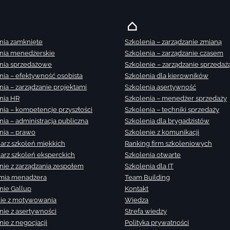
nia zamknięte
Szkolenia – zarządzanie zmianą
nia menedżerskie
Szkolenia – zarządzanie czasem
nia sprzedażowe
Szkolenie – zarządzanie sprzedaż
nia – efektywność osobista
Szkolenia dla kierowników
nia – zarządzanie projektami
Szkolenia asertywność
nia HR
Szkolenia – menedżer sprzedaży
nia – kompetencje przyszłości
Szkolenia – techniki sprzedaży
nia – administracja publiczna
Szkolenia dla brygadzistów
nia – prawo
Szkolenie z komunikacji
arz szkoleń miękkich
Ranking firm szkoleniowych
arz szkoleń eksperckich
Szkolenia otwarte
nie z zarządzania zespołem
Szkolenia dla IT
mia menadżera
Team Building
nie Gallup
Kontakt
ie z motywowania
Wiedza
nie z asertywności
Strefa wiedzy
nie z negocjacji
Polityka prywatności