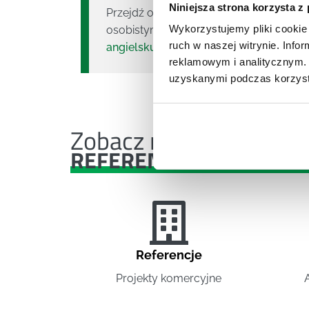
Niniejsza strona korzysta z
Przejdź od teorii do praktyki. Zacznij
Wykorzystujemy pliki cookie 
osobistym. Zobacz:
szkolenie aserty
ruch w naszej witrynie. Inf
angielsku
.
reklamowym i analitycznym. 
uzyskanymi podczas korzysta
Zobacz nasze
REFERENCJE I CASE STU
Referencje
Projekty komercyjne