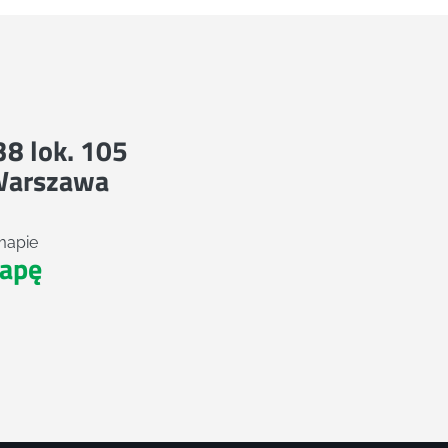
 38 lok. 105
Warszawa
mapie
apę