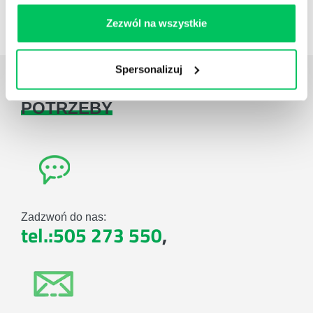
Zestawienie case studies
Zezwól na wszystkie
Spersonalizuj
Daj nam poznać
TWOJE
POTRZEBY
Zadzwoń do nas:
tel.:505 273 550
,