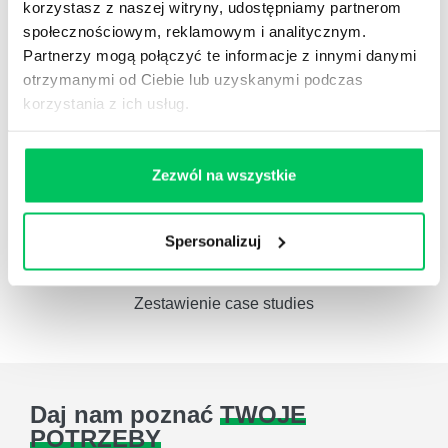
korzystasz z naszej witryny, udostępniamy partnerom
Administracja publiczna
społecznościowym, reklamowym i analitycznym.
Partnerzy mogą połączyć te informacje z innymi danymi
otrzymanymi od Ciebie lub uzyskanymi podczas
korzystania z ich usług.
Referencje
Pełna lista referencyjna
Zezwól na wszystkie
Spersonalizuj
Case studies
Zestawienie case studies
Daj nam poznać
TWOJE
POTRZEBY