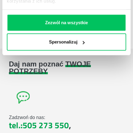
korzystania z ich usług.
Case studies
Zezwól na wszystkie
Zestawienie case studies
Spersonalizuj
Daj nam poznać
TWOJE
POTRZEBY
Zadzwoń do nas:
tel.:505 273 550
,