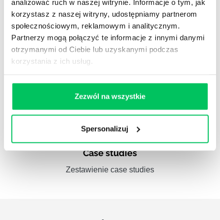
analizować ruch w naszej witrynie. Informacje o tym, jak
korzystasz z naszej witryny, udostępniamy partnerom
Referencje
społecznościowym, reklamowym i analitycznym.
Administracja publiczna
Partnerzy mogą połączyć te informacje z innymi danymi
otrzymanymi od Ciebie lub uzyskanymi podczas
korzystania z ich usług.
Referencje
Zezwól na wszystkie
Pełna lista referencyjna
Spersonalizuj
Case studies
Zestawienie case studies