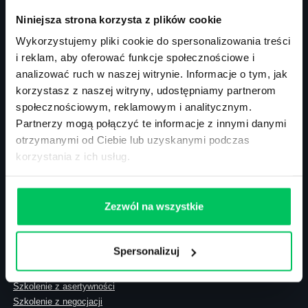
NIP: 113-26-90-108
Niniejsza strona korzysta z plików cookie
Wykorzystujemy pliki cookie do spersonalizowania treści
i reklam, aby oferować funkcje społecznościowe i
Szkolenia zamknięte
analizować ruch w naszej witrynie. Informacje o tym, jak
Szkolenia menedżerskie
korzystasz z naszej witryny, udostępniamy partnerom
Szkolenia sprzedażowe
Szkolenia – efektywność osobista
społecznościowym, reklamowym i analitycznym.
Szkolenia – zarządzanie projektami
Partnerzy mogą połączyć te informacje z innymi danymi
Szkolenia HR
otrzymanymi od Ciebie lub uzyskanymi podczas
Szkolenia – kompetencje przyszłości
korzystania z ich usług.
Szkolenia – administracja publiczna
Szkolenia – prawo
Terminarz szkoleń miękkich
Zezwól na wszystkie
Terminarz szkoleń eksperckich
Szkolenie z zarządzania zespołem
Akademia menadżera
Spersonalizuj
Szkolenie Gallup
Skolenie z motywowania
Szkolenie z asertywności
Szkolenie z negocjacji