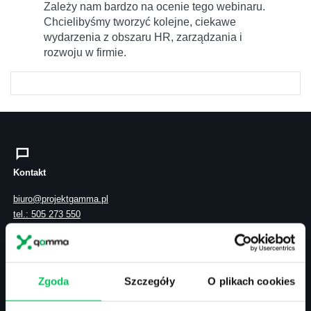
Zależy nam bardzo na ocenie tego webinaru.
Chcielibyśmy tworzyć kolejne, ciekawe
wydarzenia z obszaru HR, zarządzania i
rozwoju w firmie.
Kontakt
biuro@projektgamma.pl
tel.: 505 273 550
Zgoda
Szczegóły
O plikach cookies
ul. Solec 38 lok. 105
00-394 Warszawa