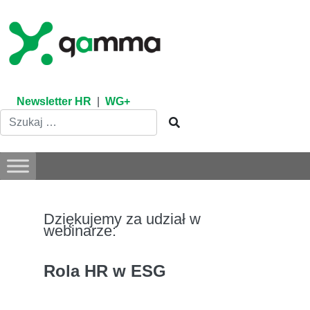
Skip
to
content
Newsletter HR
|
WG+
Dziękujemy za udział w
webinarze:
Rola HR w ESG