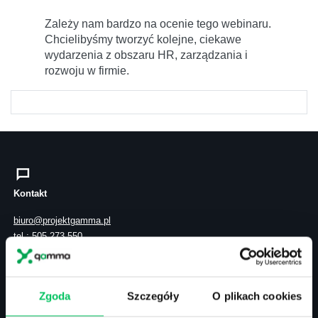
Zależy nam bardzo na ocenie tego webinaru.
Chcielibyśmy tworzyć kolejne, ciekawe
wydarzenia z obszaru HR, zarządzania i
rozwoju w firmie.
Kontakt
biuro@projektgamma.pl
tel.: 505 273 550
Zgoda
Szczegóły
O plikach cookies
ul. Solec 38 lok. 105