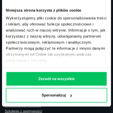
00-394 Warszawa
NIP: 113-26-90-108
Niniejsza strona korzysta z plików cookie
Wykorzystujemy pliki cookie do spersonalizowania treści
i reklam, aby oferować funkcje społecznościowe i
Szkolenia zamknięte
analizować ruch w naszej witrynie. Informacje o tym, jak
Szkolenia menedżerskie
korzystasz z naszej witryny, udostępniamy partnerom
Szkolenia sprzedażowe
społecznościowym, reklamowym i analitycznym.
Szkolenia – efektywność osobista
Partnerzy mogą połączyć te informacje z innymi danymi
Szkolenia – zarządzanie projektami
otrzymanymi od Ciebie lub uzyskanymi podczas
Szkolenia HR
korzystania z ich usług.
Szkolenia – kompetencje przyszłości
Szkolenia – administracja publiczna
Szkolenia – prawo
Terminarz szkoleń miękkich
Zezwól na wszystkie
Terminarz szkoleń eksperckich
Szkolenie z zarządzania zespołem
Akademia menadżera
Spersonalizuj
Szkolenie Gallup
Skolenie z motywowania
Szkolenie z asertywności