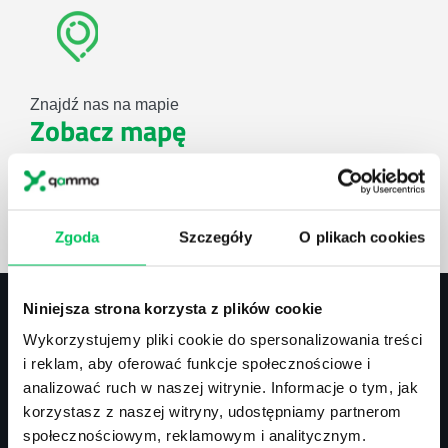
Znajdź nas na mapie
Zobacz mapę
lub użyj formularza
Zgoda
Szczegóły
O plikach cookies
ZAPYTAJ O NASZE ROZWIĄZANIA
Niniejsza strona korzysta z plików cookie
Wykorzystujemy pliki cookie do spersonalizowania treści
Kontakt
i reklam, aby oferować funkcje społecznościowe i
analizować ruch w naszej witrynie. Informacje o tym, jak
biuro@projektgamma.pl
korzystasz z naszej witryny, udostępniamy partnerom
tel.: 505 273 550
społecznościowym, reklamowym i analitycznym.