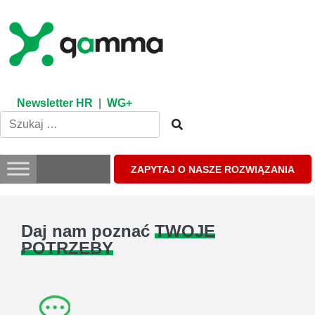
Skip
to
content
Newsletter HR
|
WG+
ZAPYTAJ O NASZE ROZWIĄZANIA
Daj nam poznać
TWOJE
POTRZEBY