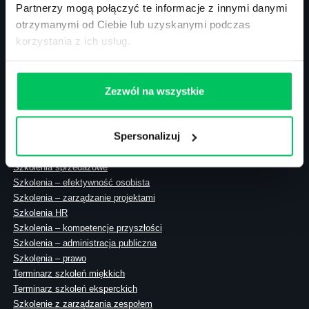
Partnerzy mogą połączyć te informacje z innymi danymi
otrzymanymi od Ciebie lub uzyskanymi podczas
korzystania z ich usług.
ul. Solec 38 lok. 105
00-394 Warszawa
NIP: 113-26-90-108
Zezwól na wszystkie
Spersonalizuj
Szkolenia zamknięte
Szkolenia menedżerskie
Szkolenia sprzedażowe
Szkolenia – efektywność osobista
Szkolenia – zarządzanie projektami
Szkolenia HR
Szkolenia – kompetencje przyszłości
Szkolenia – administracja publiczna
Szkolenia – prawo
Terminarz szkoleń miękkich
Terminarz szkoleń eksperckich
Szkolenie z zarządzania zespołem