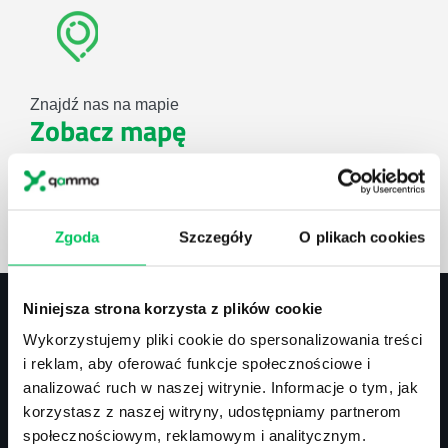
Znajdź nas na mapie
Zobacz mapę
lub użyj formularza
Zgoda
Szczegóły
O plikach cookies
ZAPYTAJ O NASZE ROZWIĄZANIA
Niniejsza strona korzysta z plików cookie
Wykorzystujemy pliki cookie do spersonalizowania treści
Kontakt
i reklam, aby oferować funkcje społecznościowe i
analizować ruch w naszej witrynie. Informacje o tym, jak
biuro@projektgamma.pl
korzystasz z naszej witryny, udostępniamy partnerom
tel.: 505 273 550
społecznościowym, reklamowym i analitycznym.