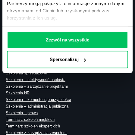
Partnerzy mogą połączyć te informacje z innymi danymi
otrzymanymi od Ciebie lub uzyskanymi podczas
korzystania z ich usług.
ul. Solec 38 lok. 105
00-394 Warszawa
NIP: 113-26-90-108
Zezwól na wszystkie
Spersonalizuj
Szkolenia zamknięte
Szkolenia menedżerskie
Szkolenia sprzedażowe
Szkolenia – efektywność osobista
Szkolenia – zarządzanie projektami
Szkolenia HR
Szkolenia – kompetencje przyszłości
Szkolenia – administracja publiczna
Szkolenia – prawo
Terminarz szkoleń miękkich
Terminarz szkoleń eksperckich
Szkolenie z zarządzania zespołem