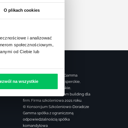
apę
O plikach cookies
ołecznościowe i analizować
artnerom społecznościowym,
anymi od Ciebie lub
Strona należy do grupy Gamma
ezwól na wszystkie
realizującej szkolenia eksperckie,
ą
sprzedażowe, managerskie,
farmaceutyczne oraz team building dla
firm. Firma szkoleniowa 2021 roku.
© Konsorcjum Szkoleniowo-Doradcze
Gamma spółka z ograniczoną
odpowiedzialnością spółka
komandytowa