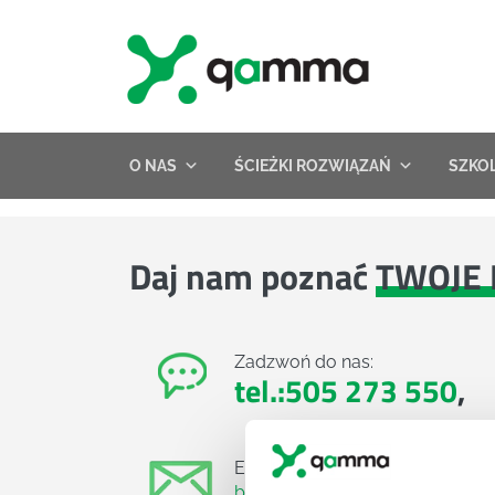
Skip
to
content
O NAS
ŚCIEŻKI ROZWIĄZAŃ
SZKO
Daj nam poznać
TWOJE 
Zadzwoń do nas:
tel.:505 273 550
,
E-mail:
biuro@projektgamma.pl