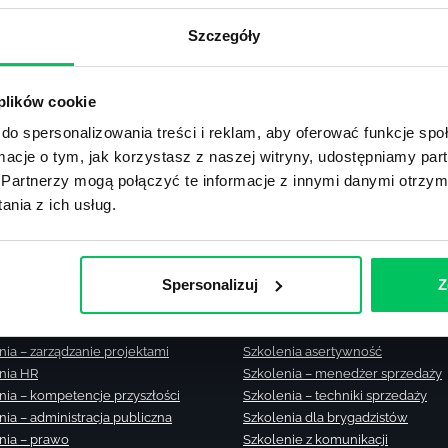
Zobacz m
Szczegóły
lub użyj formularza
 plików cookie
ZAPYTAJ O NASZE ROZWIĄZANIA
do spersonalizowania treści i reklam, aby oferować funkcje sp
ormacje o tym, jak korzystasz z naszej witryny, udostępniamy p
Partnerzy mogą połączyć te informacje z innymi danymi otrzym
nia z ich usług.
nia zamknięte
Szkolenia – zarządzanie zmianą
Spersonalizuj
Z
nia menedżerskie
Szkolenia – zarządzanie czasem
nia sprzedażowe
Szkolenie – zarządzanie sprzedaż
nia – efektywność osobista
Szkolenia dla kierowników
nia – zarządzanie projektami
Szkolenia asertywność
nia HR
Szkolenia – menedżer sprzedaży
nia – kompetencje przyszłości
Szkolenia – techniki sprzedaży
nia – administracja publiczna
Szkolenia dla brygadzistów
nia – prawo
Szkolenie z komunikacji