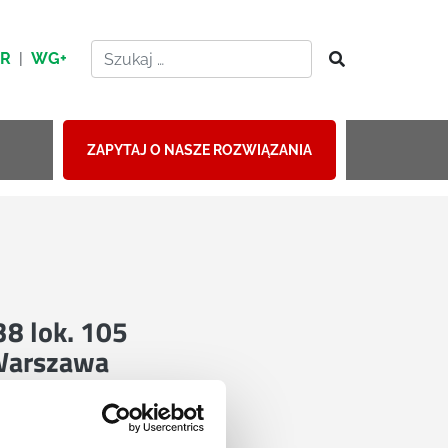
HR
|
WG+
ZAPYTAJ O NASZE ROZWIĄZANIA
 38 lok. 105
Warszawa
mapie