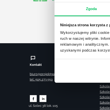
Zgoda
Niniejsza strona korzysta z
Wykorzystujemy pliki cookie 
ruch w naszej witrynie. Inf
reklamowym i analitycznym. 
uzyskanymi podczas korzysta
Kontakt
Szkole
Szkole
biuro@projektgamma.pl
Szkole
tel.: 505 273 550
Szkole
Szkole
Szkole
Szkole
Szkole
ul. Solec 38 lok. 105
Szkole