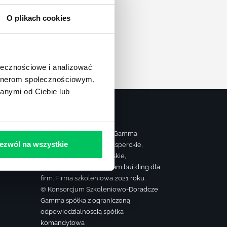
apę
O plikach cookies
ołecznościowe i analizować
artnerom społecznościowym,
anymi od Ciebie lub
Strona należy do grupy Gamma
ezwól na wszystkie
realizującej szkolenia eksperckie,
ą
sprzedażowe, managerskie,
farmaceutyczne oraz team building dla
firm. Firma szkoleniowa 2021 roku.
© Konsorcjum Szkoleniowo-Doradcze
Gamma spółka z ograniczoną
odpowiedzialnością spółka
komandytowa