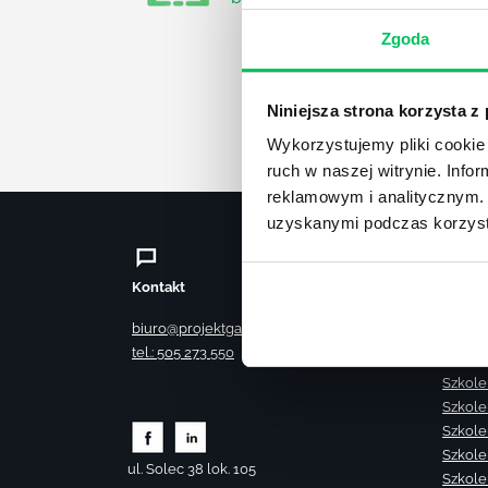
Zgoda
Niniejsza strona korzysta z
Wykorzystujemy pliki cookie 
ruch w naszej witrynie. Inf
reklamowym i analitycznym. 
uzyskanymi podczas korzysta
Kontakt
Szkole
Szkole
biuro@projektgamma.pl
Szkole
tel.: 505 273 550
Szkole
Szkole
Szkole
Szkole
Szkole
ul. Solec 38 lok. 105
Szkole