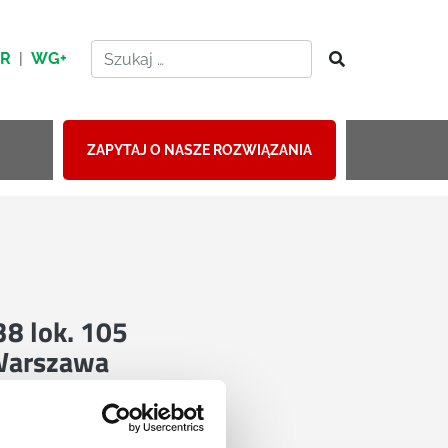
HR
|
WG+
ZAPYTAJ O NASZE ROZWIĄZANIA
 38 lok. 105
Warszawa
mapie