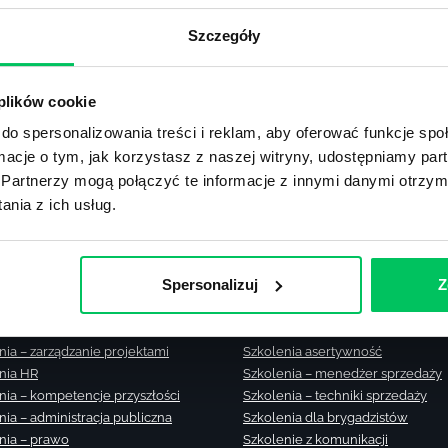
Zobacz m
Szczegóły
lub użyj formularza
 plików cookie
ZAPYTAJ O NASZE ROZWIĄZANIA
do spersonalizowania treści i reklam, aby oferować funkcje sp
ormacje o tym, jak korzystasz z naszej witryny, udostępniamy p
Partnerzy mogą połączyć te informacje z innymi danymi otrzym
nia z ich usług.
nia zamknięte
Szkolenia – zarządzanie zmianą
Spersonalizuj
Z
nia menedżerskie
Szkolenia – zarządzanie czasem
nia sprzedażowe
Szkolenie – zarządzanie sprzedaż
nia – efektywność osobista
Szkolenia dla kierowników
nia – zarządzanie projektami
Szkolenia asertywność
nia HR
Szkolenia – menedżer sprzedaży
nia – kompetencje przyszłości
Szkolenia – techniki sprzedaży
nia – administracja publiczna
Szkolenia dla brygadzistów
nia – prawo
Szkolenie z komunikacji