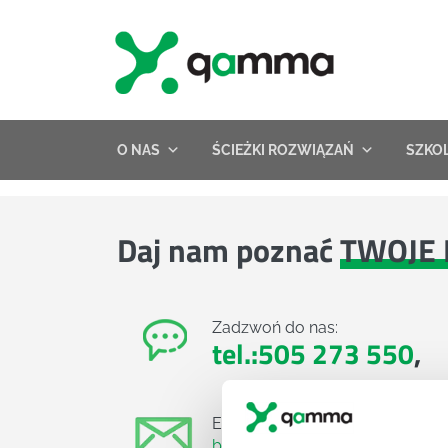
Skip
to
content
O NAS
ŚCIEŻKI ROZWIĄZAŃ
SZKO
Daj nam poznać
TWOJE 
Zadzwoń do nas:
tel.:505 273 550
,
E-mail:
biuro@projektgamma.pl