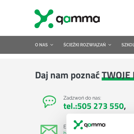
Skip
to
content
O NAS
ŚCIEŻKI ROZWIĄZAŃ
SZKO
Daj nam poznać
TWOJE 
Zadzwoń do nas:
tel.:505 273 550
,
E-mail:
biuro@projektgamma.pl