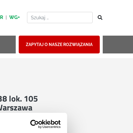
HR
|
WG+
ZAPYTAJ O NASZE ROZWIĄZANIA
 38 lok. 105
Warszawa
mapie