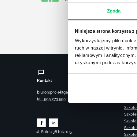
Zgoda
Niniejsza strona korzysta z
Wykorzystujemy pliki cookie 
ruch w naszej witrynie. Inf
reklamowym i analitycznym. 
uzyskanymi podczas korzysta
Kontakt
Szkole
Szkole
biuro@projektgamma.pl
Szkole
tel.: 505 273 550
Szkole
Szkole
Szkole
Szkole
Szkole
ul. Solec 38 lok. 105
Szkole