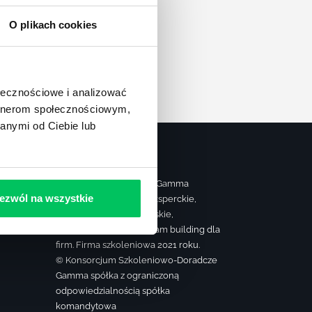
apę
O plikach cookies
ołecznościowe i analizować
artnerom społecznościowym,
anymi od Ciebie lub
Strona należy do grupy Gamma
ezwól na wszystkie
realizującej szkolenia eksperckie,
ą
sprzedażowe, managerskie,
farmaceutyczne oraz team building dla
firm. Firma szkoleniowa 2021 roku.
© Konsorcjum Szkoleniowo-Doradcze
Gamma spółka z ograniczoną
odpowiedzialnością spółka
komandytowa