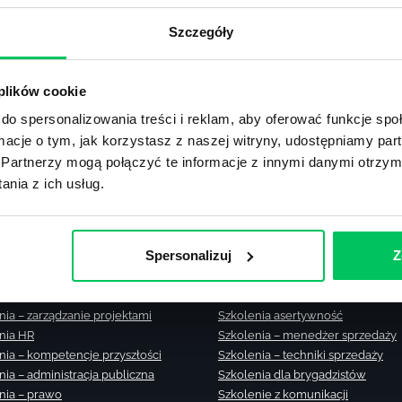
Zobacz m
Szczegóły
lub użyj formularza
 plików cookie
ZAPYTAJ O NASZE ROZWIĄZANIA
do spersonalizowania treści i reklam, aby oferować funkcje sp
ormacje o tym, jak korzystasz z naszej witryny, udostępniamy p
Partnerzy mogą połączyć te informacje z innymi danymi otrzym
nia z ich usług.
nia zamknięte
Szkolenia – zarządzanie zmianą
Spersonalizuj
Z
nia menedżerskie
Szkolenia – zarządzanie czasem
nia sprzedażowe
Szkolenie – zarządzanie sprzedaż
nia – efektywność osobista
Szkolenia dla kierowników
nia – zarządzanie projektami
Szkolenia asertywność
nia HR
Szkolenia – menedżer sprzedaży
nia – kompetencje przyszłości
Szkolenia – techniki sprzedaży
nia – administracja publiczna
Szkolenia dla brygadzistów
nia – prawo
Szkolenie z komunikacji