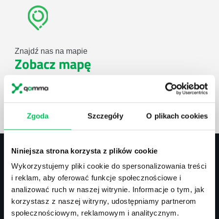
Znajdź nas na mapie
Zobacz mapę
lub użyj formularza
Zgoda
Szczegóły
O plikach cookies
ZAPYTAJ O NASZE ROZWIĄZANIA
Niniejsza strona korzysta z plików cookie
Wykorzystujemy pliki cookie do spersonalizowania treści
Kontakt
i reklam, aby oferować funkcje społecznościowe i
analizować ruch w naszej witrynie. Informacje o tym, jak
biuro@projektgamma.pl
korzystasz z naszej witryny, udostępniamy partnerom
tel.: 505 273 550
społecznościowym, reklamowym i analitycznym.