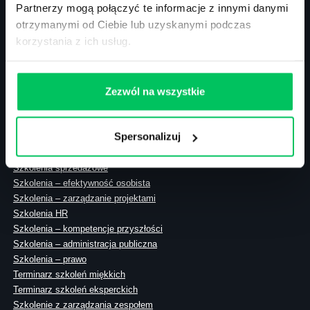
Partnerzy mogą połączyć te informacje z innymi danymi
otrzymanymi od Ciebie lub uzyskanymi podczas
korzystania z ich usług.
ul. Solec 38 lok. 105
00-394 Warszawa
NIP: 113-26-90-108
Zezwól na wszystkie
Spersonalizuj
Szkolenia zamknięte
Szkolenia menedżerskie
Szkolenia sprzedażowe
Szkolenia – efektywność osobista
Szkolenia – zarządzanie projektami
Szkolenia HR
Szkolenia – kompetencje przyszłości
Szkolenia – administracja publiczna
Szkolenia – prawo
Terminarz szkoleń miękkich
Terminarz szkoleń eksperckich
Szkolenie z zarządzania zespołem