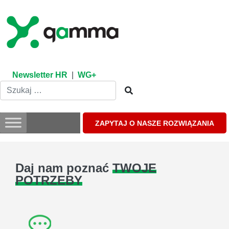
Skip
to
content
Newsletter HR
|
WG+
ZAPYTAJ O NASZE ROZWIĄZANIA
Daj nam poznać
TWOJE
POTRZEBY