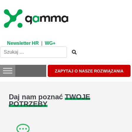
Skip
to
content
Newsletter HR
|
WG+
ZAPYTAJ O NASZE ROZWIĄZANIA
Daj nam poznać
TWOJE
POTRZEBY