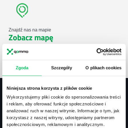
Znajdź nas na mapie
Zobacz mapę
lub użyj formularza
Zgoda
Szczegóły
O plikach cookies
ZAPYTAJ O NASZE ROZWIĄZANIA
Niniejsza strona korzysta z plików cookie
Wykorzystujemy pliki cookie do spersonalizowania treści
Kontakt
i reklam, aby oferować funkcje społecznościowe i
analizować ruch w naszej witrynie. Informacje o tym, jak
biuro@projektgamma.pl
korzystasz z naszej witryny, udostępniamy partnerom
tel.: 505 273 550
społecznościowym, reklamowym i analitycznym.