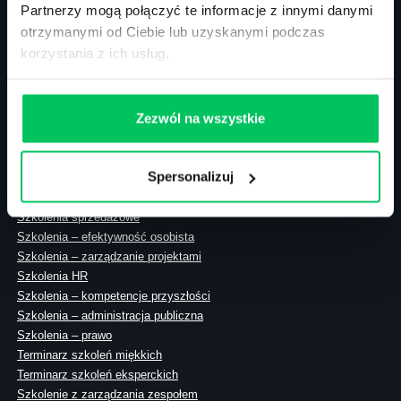
Partnerzy mogą połączyć te informacje z innymi danymi
otrzymanymi od Ciebie lub uzyskanymi podczas
korzystania z ich usług.
ul. Solec 38 lok. 105
00-394 Warszawa
NIP: 113-26-90-108
Zezwól na wszystkie
Spersonalizuj
Szkolenia zamknięte
Szkolenia menedżerskie
Szkolenia sprzedażowe
Szkolenia – efektywność osobista
Szkolenia – zarządzanie projektami
Szkolenia HR
Szkolenia – kompetencje przyszłości
Szkolenia – administracja publiczna
Szkolenia – prawo
Terminarz szkoleń miękkich
Terminarz szkoleń eksperckich
Szkolenie z zarządzania zespołem