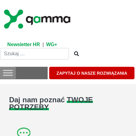
Skip
to
content
Newsletter HR
|
WG+
ZAPYTAJ O NASZE ROZWIĄZANIA
Daj nam poznać
TWOJE
POTRZEBY