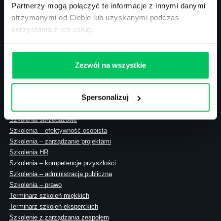
Partnerzy mogą połączyć te informacje z innymi danymi
otrzymanymi od Ciebie lub uzyskanymi podczas
korzystania z ich usług.
ul. Solec 38 lok. 105
00-394 Warszawa
NIP: 113-26-90-108
Zezwól na wszystkie
Spersonalizuj
Szkolenia zamknięte
Szkolenia menedżerskie
Szkolenia sprzedażowe
Szkolenia – efektywność osobista
Szkolenia – zarządzanie projektami
Szkolenia HR
Szkolenia – kompetencje przyszłości
Szkolenia – administracja publiczna
Szkolenia – prawo
Terminarz szkoleń miękkich
Terminarz szkoleń eksperckich
Szkolenie z zarządzania zespołem