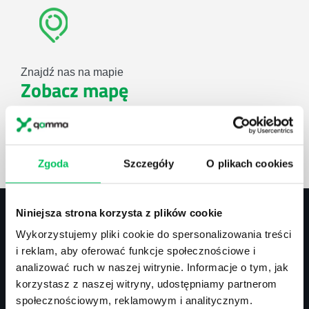
Znajdź nas na mapie
Zobacz mapę
lub użyj formularza
Zgoda
Szczegóły
O plikach cookies
ZAPYTAJ O NASZE ROZWIĄZANIA
Niniejsza strona korzysta z plików cookie
Wykorzystujemy pliki cookie do spersonalizowania treści
Kontakt
i reklam, aby oferować funkcje społecznościowe i
analizować ruch w naszej witrynie. Informacje o tym, jak
biuro@projektgamma.pl
korzystasz z naszej witryny, udostępniamy partnerom
tel.: 505 273 550
społecznościowym, reklamowym i analitycznym.