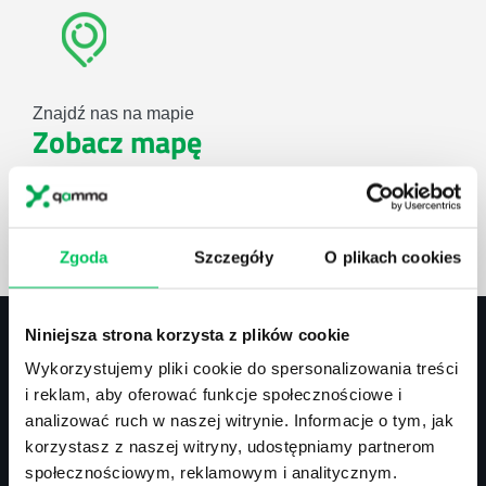
Znajdź nas na mapie
Zobacz mapę
lub użyj formularza
Zgoda
Szczegóły
O plikach cookies
ZAPYTAJ O NASZE ROZWIĄZANIA
Niniejsza strona korzysta z plików cookie
Wykorzystujemy pliki cookie do spersonalizowania treści
Kontakt
i reklam, aby oferować funkcje społecznościowe i
analizować ruch w naszej witrynie. Informacje o tym, jak
biuro@projektgamma.pl
korzystasz z naszej witryny, udostępniamy partnerom
tel.: 505 273 550
społecznościowym, reklamowym i analitycznym.