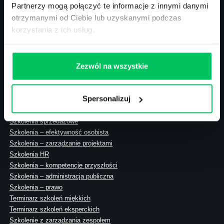
Partnerzy mogą połączyć te informacje z innymi danymi
otrzymanymi od Ciebie lub uzyskanymi podczas
korzystania z ich usług.
ul. Solec 38 lok. 105
00-394 Warszawa
NIP: 113-26-90-108
Zezwól na wszystkie
Spersonalizuj
Szkolenia zamknięte
Szkolenia menedżerskie
Szkolenia sprzedażowe
Szkolenia – efektywność osobista
Szkolenia – zarządzanie projektami
Szkolenia HR
Szkolenia – kompetencje przyszłości
Szkolenia – administracja publiczna
Szkolenia – prawo
Terminarz szkoleń miękkich
Terminarz szkoleń eksperckich
Szkolenie z zarządzania zespołem