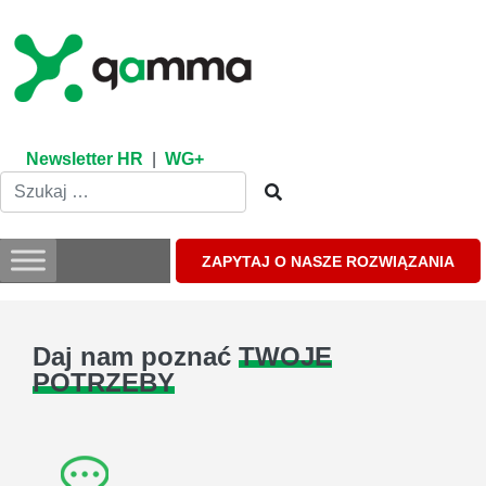
Skip
to
content
Newsletter HR
|
WG+
ZAPYTAJ O NASZE ROZWIĄZANIA
Daj nam poznać
TWOJE
POTRZEBY