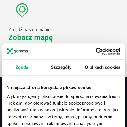
Znajdź nas na mapie
Zobacz mapę
lub użyj formularza
Zgoda
Szczegóły
O plikach cookies
ZAPYTAJ O NASZE ROZWIĄZANIA
Niniejsza strona korzysta z plików cookie
Wykorzystujemy pliki cookie do spersonalizowania treści
Kontakt
i reklam, aby oferować funkcje społecznościowe i
analizować ruch w naszej witrynie. Informacje o tym, jak
biuro@projektgamma.pl
korzystasz z naszej witryny, udostępniamy partnerom
tel.: 505 273 550
społecznościowym, reklamowym i analitycznym.