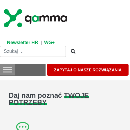
Skip
to
content
Newsletter HR
|
WG+
ZAPYTAJ O NASZE ROZWIĄZANIA
Daj nam poznać
TWOJE
POTRZEBY