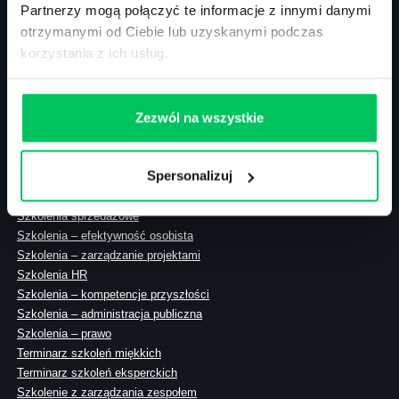
Partnerzy mogą połączyć te informacje z innymi danymi
otrzymanymi od Ciebie lub uzyskanymi podczas
korzystania z ich usług.
ul. Solec 38 lok. 105
00-394 Warszawa
NIP: 113-26-90-108
Zezwól na wszystkie
Spersonalizuj
Szkolenia zamknięte
Szkolenia menedżerskie
Szkolenia sprzedażowe
Szkolenia – efektywność osobista
Szkolenia – zarządzanie projektami
Szkolenia HR
Szkolenia – kompetencje przyszłości
Szkolenia – administracja publiczna
Szkolenia – prawo
Terminarz szkoleń miękkich
Terminarz szkoleń eksperckich
Szkolenie z zarządzania zespołem